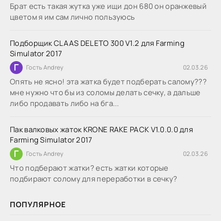
Брат есть такая жутка уже ищи дон 680 он оранжевый
цветом я им сам лично пользуюсь
Подборщик CLAAS DELETO 300 V1.2 для Farming
Simulator 2017
Г
Гость Andrey
02.03.26
Опять не ясно! эта жатка будет подберать салому???
мне нужно что бы из соломы делать сечку, а дальше
либо продавать либо на бга...
Пак валковых жаток KRONE RAKE PACK V1.0.0.0 для
Farming Simulator 2017
Г
Гость Andrey
02.03.26
Что подберают жатки? есть жатки которые
подбирают солому для переработки в сечку?
ПОПУЛЯРНОЕ