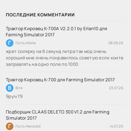
ПОСЛЕДНИЕ КОММЕНТАРИИ
Трактор Кировец К-700А V2.2.0.1 by Erlan10 для
Farming Simulator 2017
Г
Гость misha
08.08.26
жрет солярку на 6 секунд литра так мод очень
хороший мне очень понравилось советую если хоите
заправлять на одно поле по 1000
Трактор Кировец К-700 для Farming Simulator 2017
В
Вітя
23.07.26
9руіv79
Подборщик CLAAS DELETO 300 V1.2 для Farming
Simulator 2017
Г
Гость Николай
14.07.26