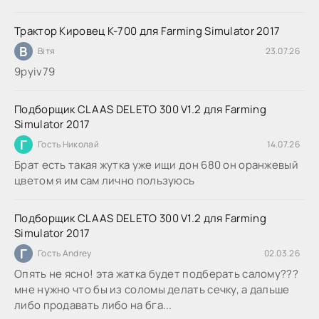
Трактор Кировец К-700 для Farming Simulator 2017
В
Вітя
23.07.26
9руіv79
Подборщик CLAAS DELETO 300 V1.2 для Farming
Simulator 2017
Г
Гость Николай
14.07.26
Брат есть такая жутка уже ищи дон 680 он оранжевый
цветом я им сам лично пользуюсь
Подборщик CLAAS DELETO 300 V1.2 для Farming
Simulator 2017
Г
Гость Andrey
02.03.26
Опять не ясно! эта жатка будет подберать салому???
мне нужно что бы из соломы делать сечку, а дальше
либо продавать либо на бга...