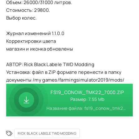
Объем: 26000/31000 литров.
Стоимость: 29800.
Выбор колес.
Журнал изменений 1.1.0.0
Корректировки цвета
магазин и иконка обновлены
АВТОР: Rick Black Labele TWD Modding
Установка: файл в ZIP формате перенести в папку
документы /my games/farmingsimulator2019/mods/
FS19_CONOW_TMK22_7000.ZIP
Размер: 7.55 Mb
Название файла: fs19_conow_tmk22_7000.zip
RICK BLACK LABELE TWD MODDING