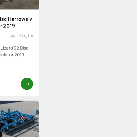
isc Harrows v
or 2019
1 571
0
izard 32 Disc
mulator 2019.