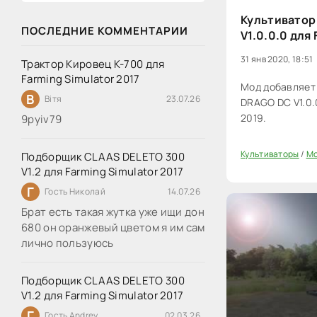
Культивато
ПОСЛЕДНИЕ КОММЕНТАРИИ
V1.0.0.0 для 
31 янв 2020, 18:51
Трактор Кировец К-700 для
Farming Simulator 2017
Мод добавляет
В
Вітя
23.07.26
DRAGO DC V1.0.0
2019.
9руіv79
Культиваторы
/
Мо
Подборщик CLAAS DELETO 300
0
V1.2 для Farming Simulator 2017
Г
Гость Николай
14.07.26
Брат есть такая жутка уже ищи дон
680 он оранжевый цветом я им сам
лично пользуюсь
Подборщик CLAAS DELETO 300
V1.2 для Farming Simulator 2017
Г
Гость Andrey
02.03.26