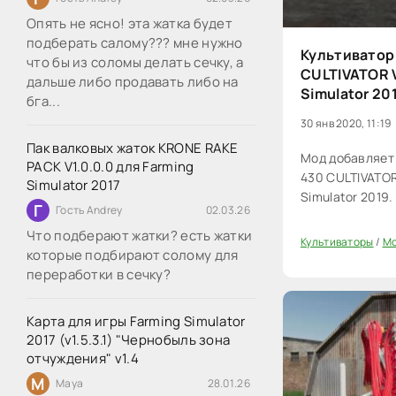
Опять не ясно! эта жатка будет
подберать салому??? мне нужно
Культиватор
что бы из соломы делать сечку, а
CULTIVATOR V
дальше либо продавать либо на
Simulator 20
бга...
30 янв 2020, 11:19
Пак валковых жаток KRONE RAKE
Мод добавляет
PACK V1.0.0.0 для Farming
430 CULTIVATOR
Simulator 2017
Simulator 2019.
Г
Гость Andrey
02.03.26
Что подберают жатки? есть жатки
Культиваторы
/
Мо
0
которые подбирают солому для
переработки в сечку?
Карта для игры Farming Simulator
2017 (v1.5.3.1) "Чернобыль зона
отчуждения" v1.4
M
Maya
28.01.26