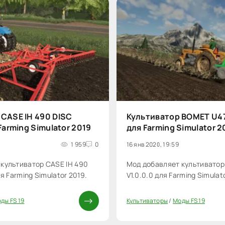
CASE IH 490 DISC
Культиватор BOMET U47
Farming Simulator 2019
для Farming Simulator 2
1 959
0
16 янв 2020, 19:59
культиватор CASE IH 490
Мод добавляет культивато
ля Farming Simulator 2019.
V1.0.0.0 для Farming Simulat
ды FS 19
Культиваторы
/
Моды FS 19
0