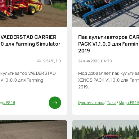
 VAEDERSTAD CARRIER
Пак культиваторов CA
.0 для Farming Simulator
PACK V1.1.0.0 для Farmin
2019
9
2 549
0
24 янв 2020, 04:30
 культиватор VAEDERSTAD
Мод добавляет пак культив
V1.0.0.0 для Farming
XENOS PACK V1.1.0.0 для Farm
2019.
ды FS 19
Культиваторы
/
Паки
/
Моды FS 19
0