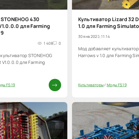
 STONEHOG 430
Культиватор Lizard 32 D
1.0.0.0 для Farming
1.0 для Farming Simulat
19
30 янв 2020, 11:14
1 408
0
Мод добавляет культиватор L
 культиватор STONEHOG
Harrows v 1.0 для Farming Si
 V1.0.0.0 для Farming
ды FS 19
Культиваторы
/
Моды FS 19
0