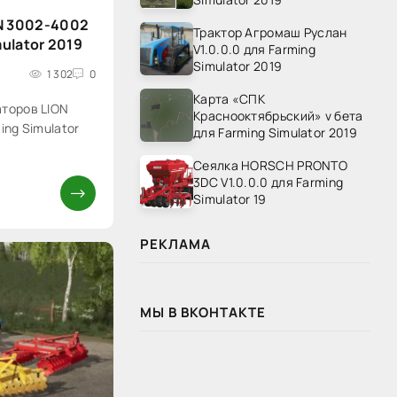
N 3002-4002
Трактор Агромаш Руслан
mulator 2019
V1.0.0.0 для Farming
Simulator 2019
1 302
0
Карта «СПК
аторов LION
Краснооктябрьский» v бета
ing Simulator
для Farming Simulator 2019
Сеялка HORSCH PRONTO
3DC V1.0.0.0 для Farming
Simulator 19
РЕКЛАМА
МЫ В ВКОНТАКТЕ