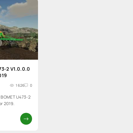
3-2 V1.0.0.0
019
1 626
0
р BOMET U473-2
or 2019.