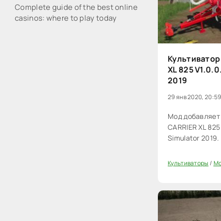
Complete guide of the best online
casinos: where to play today
Культиватор
XL 825 V1.0.0
2019
29 янв 2020, 20:5
Мод добавляет
CARRIER XL 825 
Simulator 2019.
Культиваторы
/
Мо
0