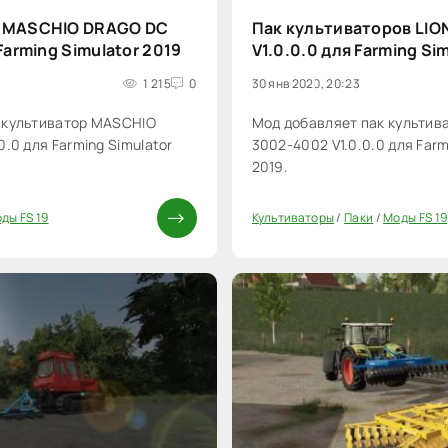
р MASCHIO DRAGO DC
Пак культиваторов LIO
Farming Simulator 2019
V1.0.0.0 для Farming Si
1 215
0
30 янв 2020, 20:23
 культиватор MASCHIO
Мод добавляет пак культив
.0 для Farming Simulator
3002-4002 V1.0.0.0 для Farm
2019.
ды FS 19
Культиваторы
/
Паки
/
Моды FS 19
0