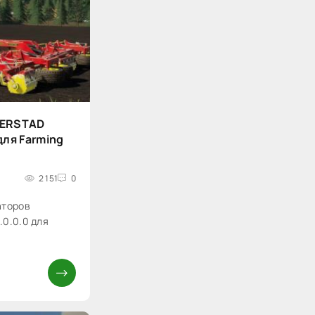
DERSTAD
для Farming
2 151
0
аторов
.0.0.0 для