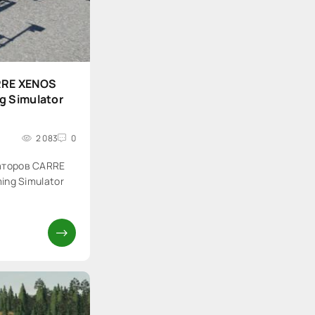
RRE XENOS
g Simulator
2 083
0
аторов CARRE
ing Simulator