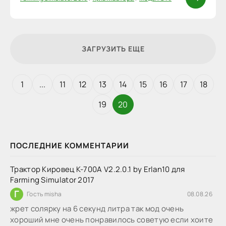
ЗАГРУЗИТЬ ЕЩЕ
1
...
11
12
13
14
15
16
17
18
19
20
ПОСЛЕДНИЕ КОММЕНТАРИИ
Трактор Кировец К-700А V2.2.0.1 by Erlan10 для
Farming Simulator 2017
Г
Гость misha
08.08.26
жрет солярку на 6 секунд литра так мод очень
хороший мне очень понравилось советую если хоите