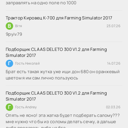
заправлять на одно поле по 1000
Трактор Кировец К-700 для Farming Simulator 2017
В
Вітя
23.07.26
9руіv79
Подборщик CLAAS DELETO 300 V1.2 для Farming
Simulator 2017
Г
Гость Николай
14.07.26
Брат есть такая жутка уже ищи дон 680 он оранжевый
цветом я им сам лично пользуюсь
Подборщик CLAAS DELETO 300 V1.2 для Farming
Simulator 2017
Г
Гость Andrey
02.03.26
Опять не ясно! эта жатка будет подберать салому???
мне нужно что бы из соломы делать сечку, а дальше
либо продавать либо на бга...