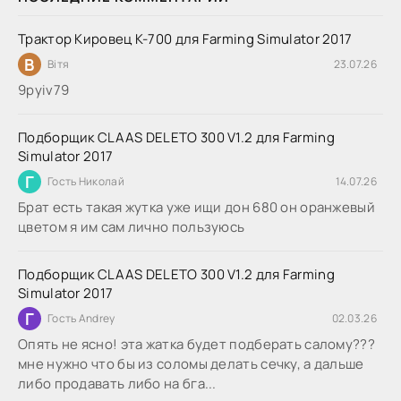
Трактор Кировец К-700 для Farming Simulator 2017
В
Вітя
23.07.26
9руіv79
Подборщик CLAAS DELETO 300 V1.2 для Farming
Simulator 2017
Г
Гость Николай
14.07.26
Брат есть такая жутка уже ищи дон 680 он оранжевый
цветом я им сам лично пользуюсь
Подборщик CLAAS DELETO 300 V1.2 для Farming
Simulator 2017
Г
Гость Andrey
02.03.26
Опять не ясно! эта жатка будет подберать салому???
мне нужно что бы из соломы делать сечку, а дальше
либо продавать либо на бга...