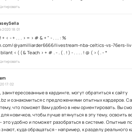
Цитировать
aseySella
а 2020 18:01
! + < - + . . . > = > # & + " - . . . : %
m.com/@yamilliarder6666/livestream-nba-celtics-vs-76ers-li
ant < ( ( & Teach > + # . - . ( . ! ) - . . . . ! @ ( > ( . - *
Цитировать
dem
20 17:02
 заинтересованные в кардинге, могут обратиться к сайту
et.bz и ознакомиться с предложениями опытных кардеров. С
ему, что поможет Вам удобно в нем ориентировать. Вы см
 для новичков, чтобы лучше втянуться в эту тему, освоить в
 это удобно и поможет разобраться в системе. Опытные п
 знают, куда обращаться - например, к разделу реального к