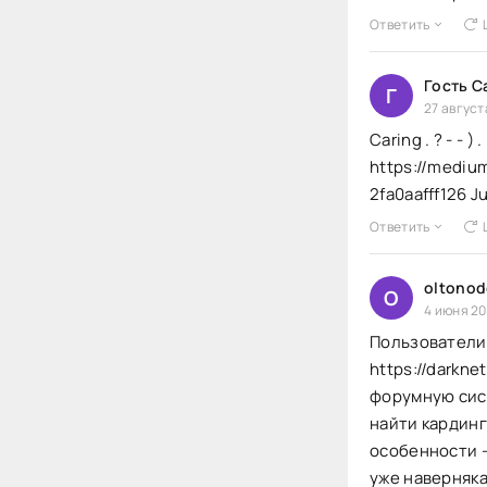
Ответить
Гость C
Г
27 август
Caring . ? - - ) . 
https://mediu
2fa0aafff126 Jubil
Ответить
oltono
O
4 июня 20
Пользователи,
https://darkn
форумную сист
найти кардинг
особенности —
уже наверняка