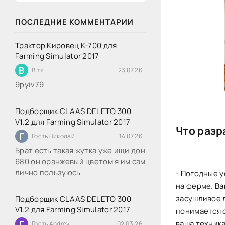
ПОСЛЕДНИЕ КОММЕНТАРИИ
Трактор Кировец К-700 для
Farming Simulator 2017
В
Вітя
23.07.26
9руіv79
Подборщик CLAAS DELETO 300
V1.2 для Farming Simulator 2017
Что разр
Г
Гость Николай
14.07.26
Брат есть такая жутка уже ищи дон
680 он оранжевый цветом я им сам
лично пользуюсь
- Погодные у
на ферме. Ва
засушливое 
Подборщик CLAAS DELETO 300
V1.2 для Farming Simulator 2017
понимается 
Г
ваша техника
Гость Andrey
02.03.26