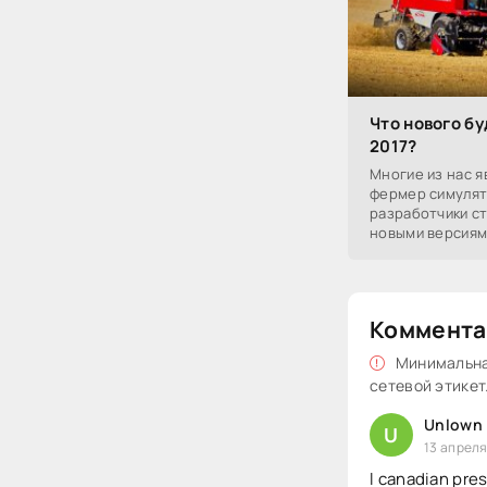
Что нового бу
2017?
Многие из нас я
фермер симулят
разработчики с
новыми версиями
добавляют что-т
Коммента
Минимальная
сетевой этикет
Unlown
U
13 апреля
l canadian pre