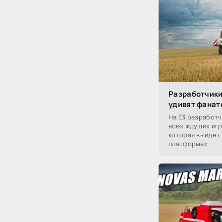
Разработчики
удивят фанато
На E3 разработч
всех ждущих игр
которая выйдет 
платформах.