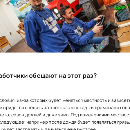
аботчики обещают на этот раз?
словия, из-за которых будет меняться местность и зависет
м придется следить за прогнозом погоды и временами года,
лето, сезон дождей и даже зима. Под изменениями местнос
следующее: например после дождя будет появляться грязь,
 будет застревать и пачкаться ещё быстрее.