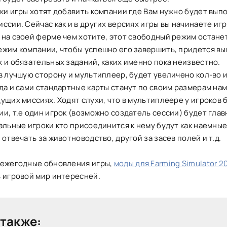
ки игры хотят добавить компании где Вам нужно будет вып
ссии. Сейчас как и в других версиях игры вы начинаете игр
на своей ферме чем хотите, этот свободный режим остане
ежим компании, чтобы успешно его завершить, придется в
 и обязательных заданий, каких именно пока неизвестно.
в лучшую сторону и мультиплеер, будет увеличено кол-во 
да и сами стандартные карты станут по своим размерам на
ущих миссиях. Ходят слухи, что в мультиплеере у игроков 
и, т.е один игрок (возможно создатель сессии) будет глав
альные игроки кто присоединится к нему будут как наемные
 отвечать за животноводство, другой за засев полей и т.д.
 ежегодные обновления игры,
моды для Farming Simulator 2
ь игровой мир интересней.
также: