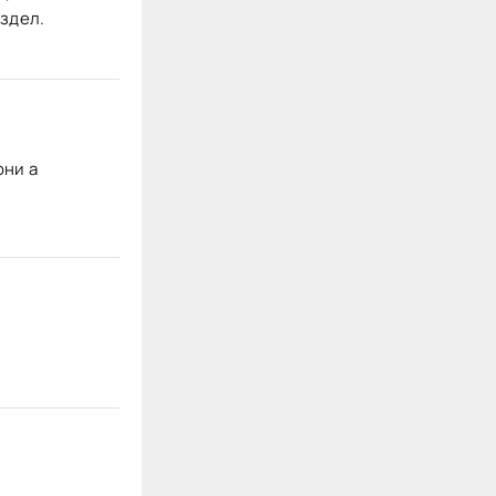
здел.
они а