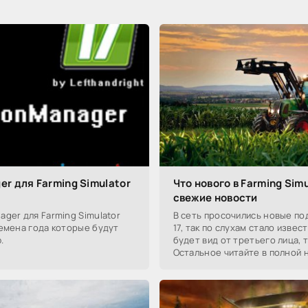
r для Farming Simulator
Что нового в Farming Simu
свежие новости
ger для Farming Simulator
В сеть просочились новые по
емена года которые будут
17, так по слухам стало извест
.
будет вид от третьего лица, т
Остальное читайте в полной 