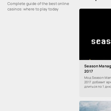
Complete guide of the best online
casinos: where to play today
Season Manage
2017
Мод Season Mana
2017 добавит вр
длиться по 1 дню