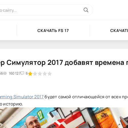
СКАЧАТЬ FS 17
СКАЧАТЬ
р Симулятор 2017 добавят времена 
56
1
2
160 127
3
4
5
6
arming Simulator 2017
будет самой отличающейся от всех п
ю историю.