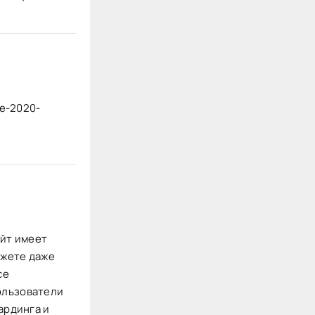
ve-2020-
айт имеет
ожете даже
се
ользователи
ардинга и