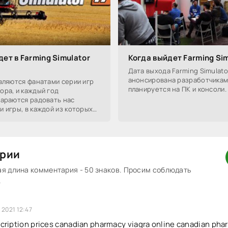
дет в Farming Simulator
Когда выйдет Farming Sim
Дата выхода Farming Simulato
анонсирована разработчикам
вляются фанатами серии игр
планируется на ПК и консоли.
ора, и каждый год
тараются радовать нас
 игры, в каждой из которых
о нового.
рии
 длина комментария - 50 знаков. Просим соблюдать
.
 2021 12:47
scription prices canadian pharmacy viagra online canadian ph