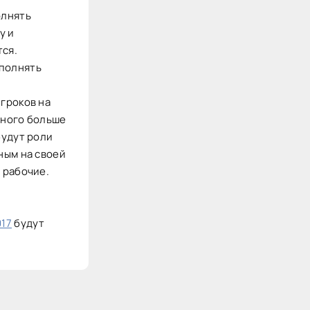
олнять
у и
тся.
ыполнять
игроков на
много больше
будут роли
ным на своей
 рабочие.
017
будут