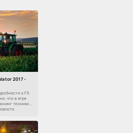
lator 2017 -
дробности о FS
но, что в игре
юнинг техники...
новости.