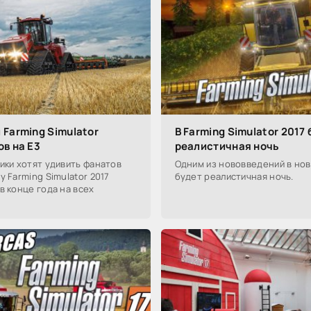
 Farming Simulator
В Farming Simulator 2017
в на E3
реалистичная ночь
ики хотят удивить фанатов
Одним из нововведений в нов
у Farming Simulator 2017
будет реалистичная ночь.
в конце года на всех