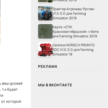
Трактор Агромаш Руслан
V1.0.0.0 для Farming
Simulator 2019
Карта «СПК
Краснооктябрьский» v бета
для Farming Simulator 2019
Сеялка HORSCH PRONTO
3DC V1.0.0.0 для Farming
Simulator 19
РЕКЛАМА
ь ваш урожай
МЫ В ВКОНТАКТЕ
 т.к будет
ти
 от которой