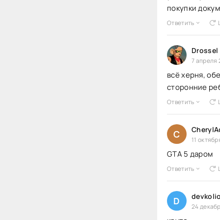
покупки докум
Ответить
Drossel
7 апреля 
всё херня, об
сторонние реб
Ответить
CherylA
C
11 октябр
GTA 5 даром
Ответить
devkoli
D
24 декабр