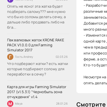
- Разработчи
Опять не ясно! эта жатка будет
различные ми
подберать салому??? мне нужно
что бы из соломы делать сечку, а
занимаетесь 
дальше либо продавать либо на
Добавится р
бга...
много разных
- Изменится 
Пак валковых жаток KRONE RAKE
одной карте 
PACK V1.0.0.0 для Farming
чем в предыд
Simulator 2017
или професси
Г
Гость Andrey
02.03.26
ферме, а ост
Что подберают жатки? есть жатки
Кто-то будет
которые подбирают солому для
переработки в сечку?
Несмотря на
опять делат
Карта для игры Farming Simulator
2017 (v1.5.3.1) "Чернобыль зона
отчуждения" v1.4
Смотрите 
M
Maya
28.01.26