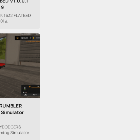
BED V1.0.0.1
19
K 1632 FLATBED
2019.
 RUMBLER
 Simulator
LYDODGERS
ming Simulator