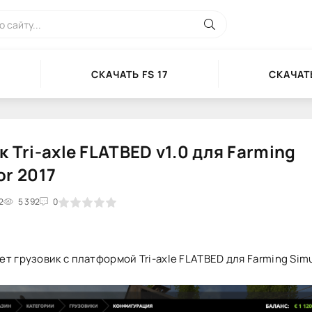
СКАЧАТЬ FS 17
СКАЧАТЬ
к Tri-axle FLATBED v1.0 для Farming
or 2017
2
2
3
5 392
4
5
0
т грузовик с платформой Tri-axle FLATBED для Farming Simul