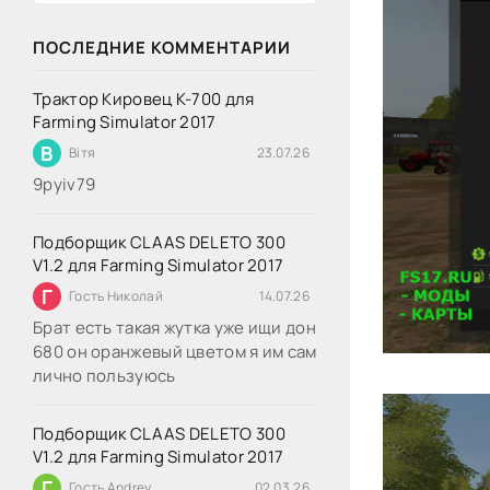
ПОСЛЕДНИЕ КОММЕНТАРИИ
Трактор Кировец К-700 для
Farming Simulator 2017
В
Вітя
23.07.26
9руіv79
Подборщик CLAAS DELETO 300
V1.2 для Farming Simulator 2017
Г
Гость Николай
14.07.26
Брат есть такая жутка уже ищи дон
680 он оранжевый цветом я им сам
лично пользуюсь
Подборщик CLAAS DELETO 300
V1.2 для Farming Simulator 2017
Г
Гость Andrey
02.03.26