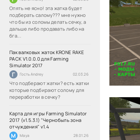
Опять не ясно! эта жатка будет
подберать салому??? мне нужно
что бы из соломы делать сечку, а
дальше либо продавать либо на
бга...
Пак валковых жаток KRONE RAKE
PACK V1.0.0.0 для Farming
Simulator 2017
Г
Гость Andrey
02.03.26
Что подберают жатки? есть жатки
которые подбирают солому для
переработки в сечку?
Карта для игры Farming Simulator
2017 (v1.5.3.1) "Чернобыль зона
отчуждения" v1.4
M
Maya
28.01.26