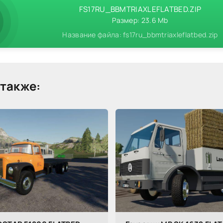
FS17RU_BBMTRIAXLEFLATBED.ZIP
Размер: 23.6 Mb
Название файла: fs17ru_bbmtriaxleflatbed.zip
также: