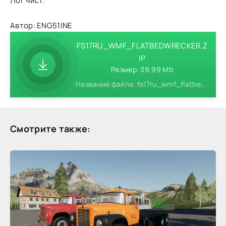
Лог чист.
Автор: ENG51INE
FS17RU_WMF_FLATBEDWRECKER.Z
IP
Размер: 39.99 Mb
Название файла: fs17ru_wmf_flatbedwrecker.zip
Смотрите также: