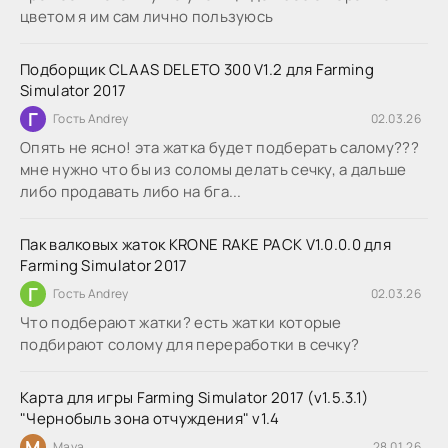
цветом я им сам лично пользуюсь
Подборщик CLAAS DELETO 300 V1.2 для Farming
Simulator 2017
Г
Гость Andrey
02.03.26
Опять не ясно! эта жатка будет подберать салому???
мне нужно что бы из соломы делать сечку, а дальше
либо продавать либо на бга...
Пак валковых жаток KRONE RAKE PACK V1.0.0.0 для
Farming Simulator 2017
Г
Гость Andrey
02.03.26
Что подберают жатки? есть жатки которые
подбирают солому для переработки в сечку?
Карта для игры Farming Simulator 2017 (v1.5.3.1)
"Чернобыль зона отчуждения" v1.4
M
Maya
28.01.26