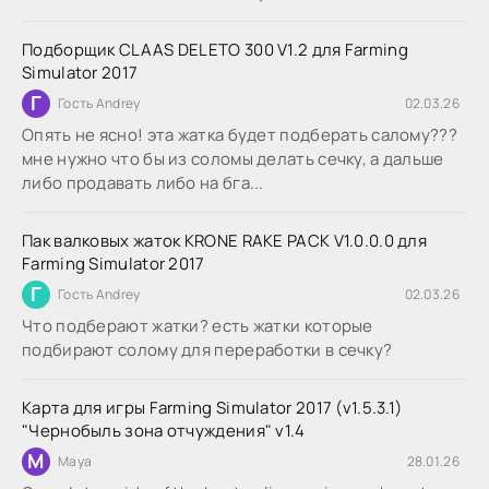
Подборщик CLAAS DELETO 300 V1.2 для Farming
Simulator 2017
Г
Гость Andrey
02.03.26
Опять не ясно! эта жатка будет подберать салому???
мне нужно что бы из соломы делать сечку, а дальше
либо продавать либо на бга...
Пак валковых жаток KRONE RAKE PACK V1.0.0.0 для
Farming Simulator 2017
Г
Гость Andrey
02.03.26
Что подберают жатки? есть жатки которые
подбирают солому для переработки в сечку?
Карта для игры Farming Simulator 2017 (v1.5.3.1)
"Чернобыль зона отчуждения" v1.4
M
Maya
28.01.26