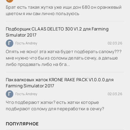
Брат есть такая жутка уже ищи дон 680 он оранжевый
цветом я им сам лично пользуюсь
Подборщик CLAAS DELETO 300 V1.2 для Farming
Simulator 2017
Г
Гость Andrey
02.03.26
Опять не ясно! эта жатка будет подберать салому???
мне нужно что бы из соломы делать сечку, а дальше
либо продавать либо на бга...
Пак валковых жаток KRONE RAKE PACK V1.0.0.0 для
Farming Simulator 2017
Г
Гость Andrey
02.03.26
Что подберают жатки? есть жатки которые
подбирают солому для переработки в сечку?
ПОПУЛЯРНОЕ