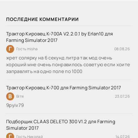
ПОСЛЕДНИЕ КОММЕНТАРИИ
Трактор Кировец К-700А V2.2.0.1 by Erlan10 для
Farming Simulator 2017
Г
Гость misha
08.08.26
жрет солярку на 6 секунд литра так мод очень
хороший мне очень понравилось советую если хоите
заправлять на одно поле по 1000
Трактор Кировец К-700 для Farming Simulator 2017
В
Вітя
23.07.26
9руіv79
Подборщик CLAAS DELETO 300 V1.2 для Farming
Simulator 2017
Г
Гость Николай
14.07.26