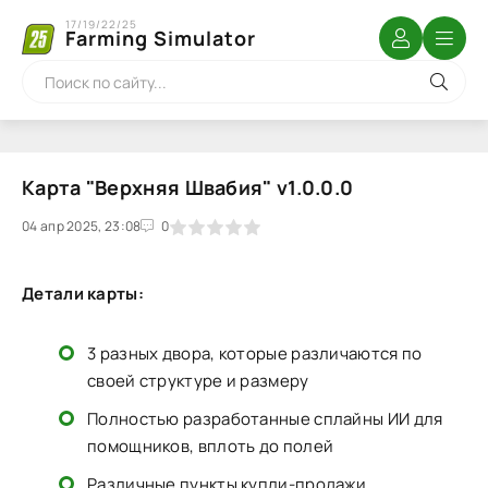
17/19/22/25
Farming Simulator
Карта "Верхняя Швабия" v1.0.0.0
04 апр 2025, 23:08
1
2
3
4
5
0
Детали карты:
3 разных двора, которые различаются по
своей структуре и размеру
Полностью разработанные сплайны ИИ для
помощников, вплоть до полей
Различные пункты купли-продажи