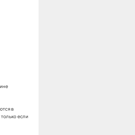
зине
ются в
 только если