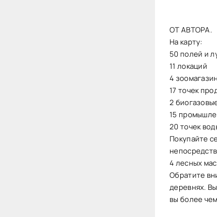
ОТ АВТОРА.
На карту:
50 полей и л
11 локаций
4 зоомагази
17 точек про
2 биогазовы
15 промышле
20 точек во
Покупайте с
непосредств
4 лесных ма
Обратите вн
деревнях. Вы
вы более чем