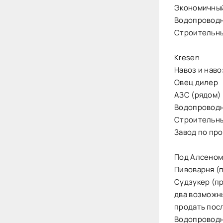
Экономичный
Водопроводн
Строительны
Kresen
Навоз и наво
Овец дилер
АЗС (рядом)
Водопроводн
Строительны
Завод по пр
Под Алсено
Пивоварня (
Судзукер (п
два возможн
продать пос
Водопроводн