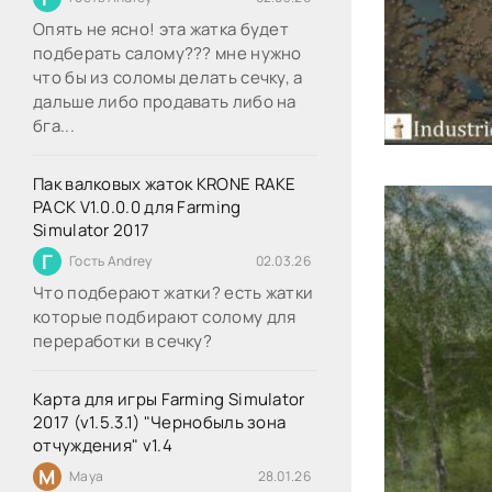
Опять не ясно! эта жатка будет
подберать салому??? мне нужно
что бы из соломы делать сечку, а
дальше либо продавать либо на
бга...
Пак валковых жаток KRONE RAKE
PACK V1.0.0.0 для Farming
Simulator 2017
Г
Гость Andrey
02.03.26
Что подберают жатки? есть жатки
которые подбирают солому для
переработки в сечку?
Карта для игры Farming Simulator
2017 (v1.5.3.1) "Чернобыль зона
отчуждения" v1.4
M
Maya
28.01.26