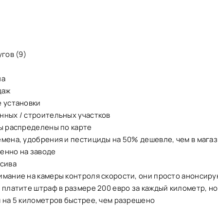
угов (9)
на
даж
е установки
нных / строительных участков
ды распределены по карте
емена, удобрения и пестициды на 50% дешевле, чем в мага
енно на заводе
ссива
имание на камеры контроля скорости, они просто анонсиру
 платите штраф в размере 200 евро за каждый километр, но
 на 5 километров быстрее, чем разрешено