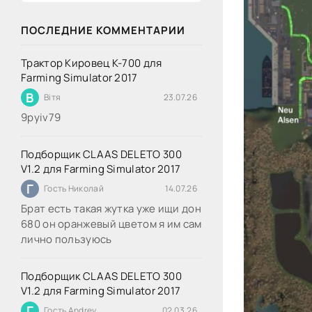
ПОСЛЕДНИЕ КОММЕНТАРИИ
Трактор Кировец К-700 для
Farming Simulator 2017
В
Вітя
23.07.26
9руіv79
Подборщик CLAAS DELETO 300
V1.2 для Farming Simulator 2017
Г
Гость Николай
14.07.26
Брат есть такая жутка уже ищи дон
680 он оранжевый цветом я им сам
лично пользуюсь
Подборщик CLAAS DELETO 300
V1.2 для Farming Simulator 2017
Г
Гость Andrey
02.03.26