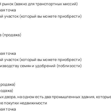
 рынок (важно для транспортных миссий)
ая точка
й участок (который вы можете приобрести)
з (продажа)
ая точка
й участок (который вы можете приобрести)
оизводству семян и удобрений (поблизости)
м
продажа)
родажа)
ых двора, на одном есть два промышленных здания, которы
ле покупки недвижимости
ая точка