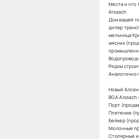
Места и что 
Alssach
Дом вашей те
дилер транс
мельница Кр
мясник (про
промышленны
Водопроводн
Рядом строит
Аналогично 
Новый Алсен
BGA Alssach 
Порт (продаж
Плетение (п
Бейкер (про
Молочные пр
Столярные и