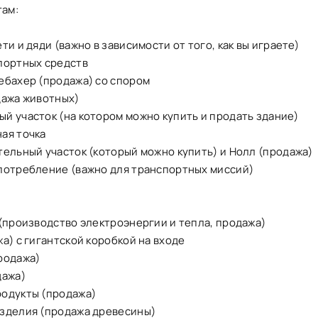
там:
ти и дяди (важно в зависимости от того, как вы играете)
портных средств
ебахер (продажа) со спором
дажа животных)
й участок (на котором можно купить и продать здание)
ая точка
ельный участок (который можно купить) и Нолл (продажа)
потребление (важно для транспортных миссий)
(производство электроэнергии и тепла, продажа)
а) с гигантской коробкой на входе
родажа)
дажа)
одукты (продажа)
зделия (продажа древесины)