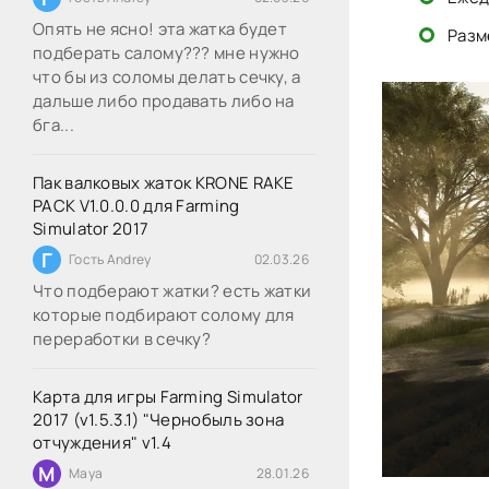
Опять не ясно! эта жатка будет
Разм
подберать салому??? мне нужно
что бы из соломы делать сечку, а
дальше либо продавать либо на
бга...
Пак валковых жаток KRONE RAKE
PACK V1.0.0.0 для Farming
Simulator 2017
Г
Гость Andrey
02.03.26
Что подберают жатки? есть жатки
которые подбирают солому для
переработки в сечку?
Карта для игры Farming Simulator
2017 (v1.5.3.1) "Чернобыль зона
отчуждения" v1.4
M
Maya
28.01.26