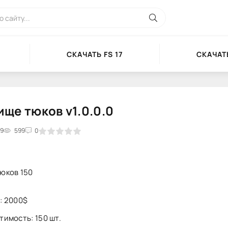
СКАЧАТЬ FS 17
СКАЧАТЬ
ще тюков v1.0.0.0
39
3
4
599
5
0
юков 150
: 2000$
тимость: 150 шт.