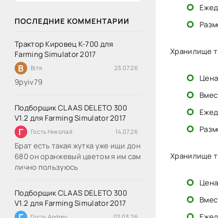
Ежед
ПОСЛЕДНИЕ КОММЕНТАРИИ
Разм
Трактор Кировец К-700 для
Хранилище т
Farming Simulator 2017
В
Вітя
23.07.26
Цена
9руіv79
Вмес
Подборщик CLAAS DELETO 300
Ежед
V1.2 для Farming Simulator 2017
Разм
Г
Гость Николай
14.07.26
Брат есть такая жутка уже ищи дон
Хранилище т
680 он оранжевый цветом я им сам
лично пользуюсь
Цена
Подборщик CLAAS DELETO 300
Вмес
V1.2 для Farming Simulator 2017
Г
Ежед
Гость Andrey
02.03.26