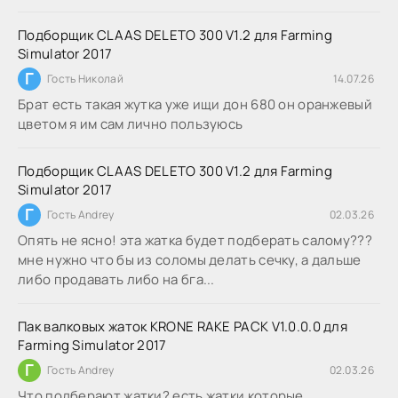
Подборщик CLAAS DELETO 300 V1.2 для Farming
Simulator 2017
Г
Гость Николай
14.07.26
Брат есть такая жутка уже ищи дон 680 он оранжевый
цветом я им сам лично пользуюсь
Подборщик CLAAS DELETO 300 V1.2 для Farming
Simulator 2017
Г
Гость Andrey
02.03.26
Опять не ясно! эта жатка будет подберать салому???
мне нужно что бы из соломы делать сечку, а дальше
либо продавать либо на бга...
Пак валковых жаток KRONE RAKE PACK V1.0.0.0 для
Farming Simulator 2017
Г
Гость Andrey
02.03.26
Что подберают жатки? есть жатки которые