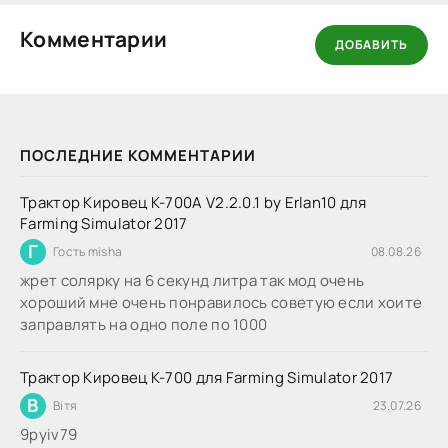
Комментарии
ДОБАВИТЬ
ПОСЛЕДНИЕ КОММЕНТАРИИ
Трактор Кировец К-700А V2.2.0.1 by Erlan10 для
Farming Simulator 2017
Г
Гость misha
08.08.26
жрет солярку на 6 секунд литра так мод очень
хороший мне очень понравилось советую если хоите
заправлять на одно поле по 1000
Трактор Кировец К-700 для Farming Simulator 2017
В
Вітя
23.07.26
9руіv79