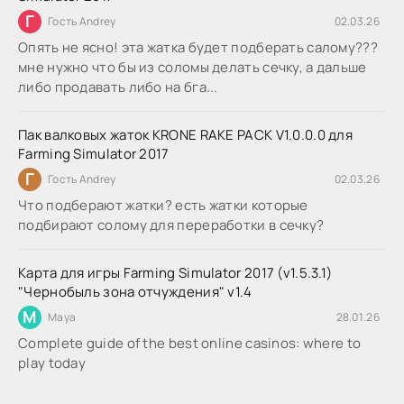
Г
Гость Andrey
02.03.26
Опять не ясно! эта жатка будет подберать салому???
мне нужно что бы из соломы делать сечку, а дальше
либо продавать либо на бга...
Пак валковых жаток KRONE RAKE PACK V1.0.0.0 для
Farming Simulator 2017
Г
Гость Andrey
02.03.26
Что подберают жатки? есть жатки которые
подбирают солому для переработки в сечку?
Карта для игры Farming Simulator 2017 (v1.5.3.1)
"Чернобыль зона отчуждения" v1.4
M
Maya
28.01.26
Complete guide of the best online casinos: where to
play today