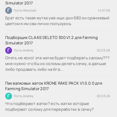
Simulator 2017
Г
Гость Николай
14.07.26
Брат есть такая жутка уже ищи дон 680 он оранжевый
цветом я им сам лично пользуюсь
Подборщик CLAAS DELETO 300 V1.2 для Farming
Simulator 2017
Г
Гость Andrey
02.03.26
Опять не ясно! эта жатка будет подберать салому???
мне нужно что бы из соломы делать сечку, а дальше
либо продавать либо на бга...
Пак валковых жаток KRONE RAKE PACK V1.0.0.0 для
Farming Simulator 2017
Г
Гость Andrey
02.03.26
Что подберают жатки? есть жатки которые
подбирают солому для переработки в сечку?