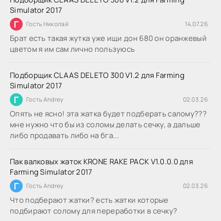
Simulator 2017
Г
Гость Николай
14.07.26
Брат есть такая жутка уже ищи дон 680 он оранжевый
цветом я им сам лично пользуюсь
Подборщик CLAAS DELETO 300 V1.2 для Farming
Simulator 2017
Г
Гость Andrey
02.03.26
Опять не ясно! эта жатка будет подберать салому???
мне нужно что бы из соломы делать сечку, а дальше
либо продавать либо на бга...
Пак валковых жаток KRONE RAKE PACK V1.0.0.0 для
Farming Simulator 2017
Г
Гость Andrey
02.03.26
Что подберают жатки? есть жатки которые
подбирают солому для переработки в сечку?