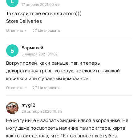
L
17 апреля 2021 00:49
Так а скрипт же есть для этого)))
Store Deliveries
Ответить
Цитировать
Бармалей
Б
5 января 2021 09:02
Вокруг полей, как и раньше, так и теперь
декоративная трава, которую не скосить никакой
косилкой или фуражным комбайном!
Ответить
Цитировать
myg12
29 октября 2020 19:34
Не могу ничем забрать жидкий навоз в коровнике. Не
могу даже посмотреть наличие там триггера, карта
как то так сделана, что ГЕ показывает карту без