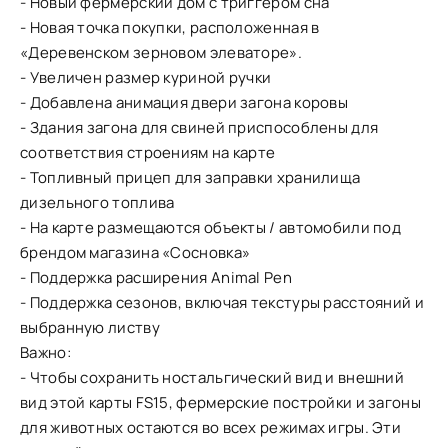
- Новый фермерский дом с триггером сна
- Новая точка покупки, расположенная в
«Деревенском зерновом элеваторе».
- Увеличен размер куриной ручки
- Добавлена ​​анимация двери загона коровы
- Здания загона для свиней приспособлены для
соответствия строениям на карте
- Топливный прицеп для заправки хранилища
дизельного топлива
- На карте размещаются объекты / автомобили под
брендом магазина «Сосновка»
- Поддержка расширения Animal Pen
- Поддержка сезонов, включая текстуры расстояний и
выбранную листву
Важно:
- Чтобы сохранить ностальгический вид и внешний
вид этой карты FS15, фермерские постройки и загоны
для животных остаются во всех режимах игры. Эти