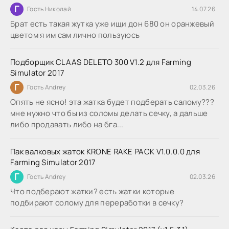
Г
Гость Николай
14.07.26
Брат есть такая жутка уже ищи дон 680 он оранжевый
цветом я им сам лично пользуюсь
Подборщик CLAAS DELETO 300 V1.2 для Farming
Simulator 2017
Г
Гость Andrey
02.03.26
Опять не ясно! эта жатка будет подберать салому???
мне нужно что бы из соломы делать сечку, а дальше
либо продавать либо на бга...
Пак валковых жаток KRONE RAKE PACK V1.0.0.0 для
Farming Simulator 2017
Г
Гость Andrey
02.03.26
Что подберают жатки? есть жатки которые
подбирают солому для переработки в сечку?