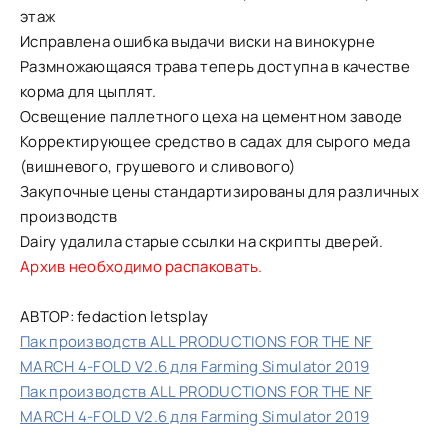
этаж
Исправлена ошибка выдачи виски на винокурне
Размножающаяся трава теперь доступна в качестве
корма для цыплят.
Освещение паллетного цеха на цементном заводе
Корректирующее средство в садах для сырого меда
(вишневого, грушевого и сливового)
Закупочные цены стандартизированы для различных
производств
Dairy удалила старые ссылки на скрипты дверей.
Архив необходимо распаковать.
АВТОР: fedaction letsplay
Пак производств ALL PRODUCTIONS FOR THE NF
MARCH 4-FOLD V2.6 для Farming Simulator 2019
Пак производств ALL PRODUCTIONS FOR THE NF
MARCH 4-FOLD V2.6 для Farming Simulator 2019