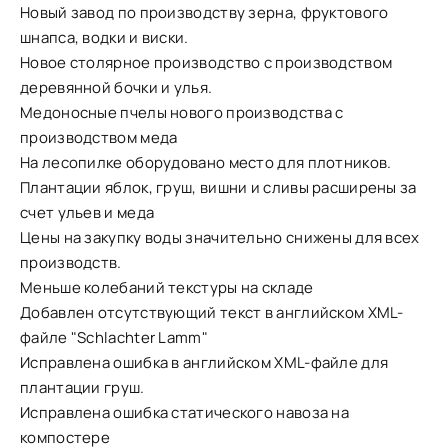
Новый завод по производству зерна, фруктового
шнапса, водки и виски.
Новое столярное производство с производством
деревянной бочки и улья.
Медоносные пчелы нового производства с
производством меда
На лесопилке оборудовано место для плотников.
Плантации яблок, груш, вишни и сливы расширены за
счет ульев и меда
Цены на закупку воды значительно снижены для всех
производств.
Меньше колебаний текстуры на складе
Добавлен отсутствующий текст в английском XML-
файле "Schlachter Lamm"
Исправлена ошибка в английском XML-файле для
плантации груш.
Исправлена ошибка статического навоза на
компостере