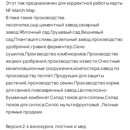
Этот пак предназначен для корректной работы карты
NF March Map.
В паке такие производства.
лесопилка,сыр,цементный завод,сахарный
завод,Яблочный сад,Грушевый сад,Вишневый
сад,Плантация сливы,дизельный завод,производство
удобрений,гравий,ферментер,Сено
сушилка,Производство комбикормов,Производство
жидких удобрений,производство извести,Очистные
канализационные сооружения,компостера,завод по
производству пеллет,Продукция для защиты
растений,производство семян,Производство корма
для свиней,пивоваренный завод,Целлюлозно-
бумажный комбинат.Склад тюков для соломы,Склад
тюков для силоса,Силос мультифруктовый ,Лесные
прямые продажи.
Версия 2.4 винокурня, плотник и мед