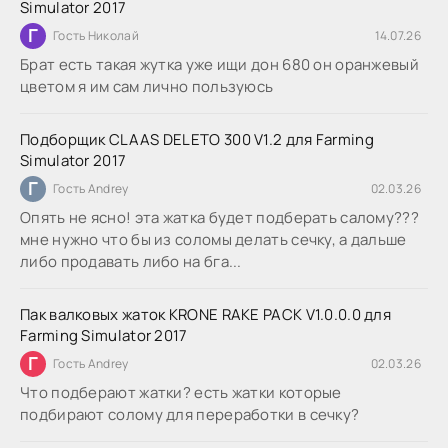
Simulator 2017
Г
Гость Николай
14.07.26
Брат есть такая жутка уже ищи дон 680 он оранжевый
цветом я им сам лично пользуюсь
Подборщик CLAAS DELETO 300 V1.2 для Farming
Simulator 2017
Г
Гость Andrey
02.03.26
Опять не ясно! эта жатка будет подберать салому???
мне нужно что бы из соломы делать сечку, а дальше
либо продавать либо на бга...
Пак валковых жаток KRONE RAKE PACK V1.0.0.0 для
Farming Simulator 2017
Г
Гость Andrey
02.03.26
Что подберают жатки? есть жатки которые
подбирают солому для переработки в сечку?