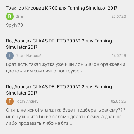
Трактор Кировец К-700 для Farming Simulator 2017
В
Вітя
23.07.26
9руіv79
Подборщик CLAAS DELETO 300 V1.2 для Farming
Simulator 2017
Г
Гость Николай
14.07.26
Брат есть такая жутка уже ищи дон 680 он оранжевый
цветом я им сам лично пользуюсь
Подборщик CLAAS DELETO 300 V1.2 для Farming
Simulator 2017
Г
Гость Andrey
02.03.26
Опять не ясно! эта жатка будет подберать салому???
мне нужно что бы из соломы делать сечку, а дальше
либо продавать либо на бга...