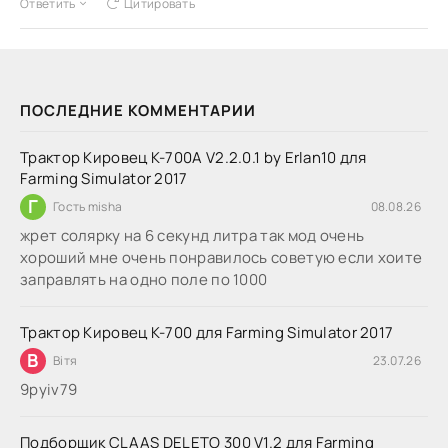
Ответить
Цитировать
ПОСЛЕДНИЕ КОММЕНТАРИИ
Трактор Кировец К-700А V2.2.0.1 by Erlan10 для
Farming Simulator 2017
Г
Гость misha
08.08.26
жрет солярку на 6 секунд литра так мод очень
хороший мне очень понравилось советую если хоите
заправлять на одно поле по 1000
Трактор Кировец К-700 для Farming Simulator 2017
В
Вітя
23.07.26
9руіv79
Подборщик CLAAS DELETO 300 V1.2 для Farming