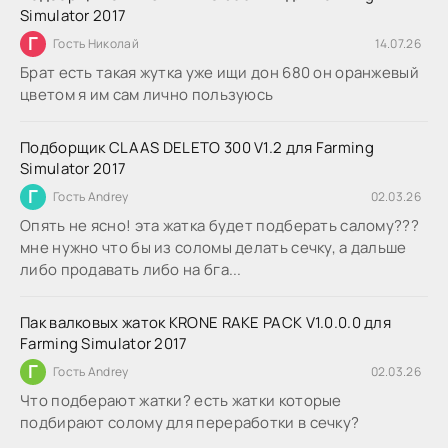
Simulator 2017
Г
Гость Николай
14.07.26
Брат есть такая жутка уже ищи дон 680 он оранжевый
цветом я им сам лично пользуюсь
Подборщик CLAAS DELETO 300 V1.2 для Farming
Simulator 2017
Г
Гость Andrey
02.03.26
Опять не ясно! эта жатка будет подберать салому???
мне нужно что бы из соломы делать сечку, а дальше
либо продавать либо на бга...
Пак валковых жаток KRONE RAKE PACK V1.0.0.0 для
Farming Simulator 2017
Г
Гость Andrey
02.03.26
Что подберают жатки? есть жатки которые
подбирают солому для переработки в сечку?