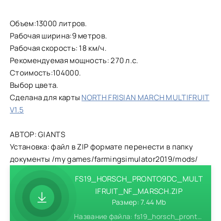
Объем:13000 литров.
Рабочая ширина:9 метров.
Рабочая скорость: 18 км/ч.
Рекомендуемая мощность: 270 л.с.
Стоимость:104000.
Выбор цвета.
Сделана для карты
NORTH FRISIAN MARCH MULTIFRUIT
V1.5
АВТОР: GIANTS
Установка: файл в ZIP формате перенести в папку
документы /my games/farmingsimulator2019/mods/
FS19_HORSCH_PRONTO9DC_MULT
IFRUIT_NF_MARSCH.ZIP
Размер: 7.44 Mb
Название файла: fs19_horsch_pronto9dc_multifruit_nf_marsch.zip