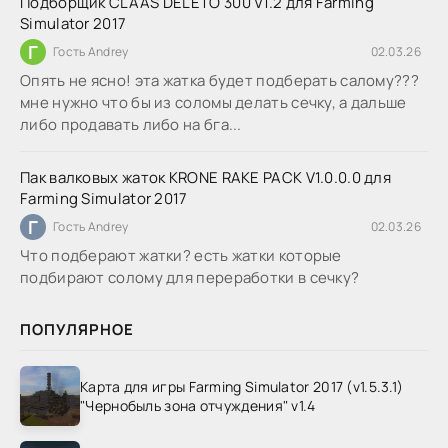
Подборщик CLAAS DELETO 300 V1.2 для Farming
Simulator 2017
Г
Гость Andrey
02.03.26
Опять не ясно! эта жатка будет подберать салому???
мне нужно что бы из соломы делать сечку, а дальше
либо продавать либо на бга...
Пак валковых жаток KRONE RAKE PACK V1.0.0.0 для
Farming Simulator 2017
Г
Гость Andrey
02.03.26
Что подберают жатки? есть жатки которые
подбирают солому для переработки в сечку?
ПОПУЛЯРНОЕ
Карта для игры Farming Simulator 2017 (v1.5.3.1)
"Чернобыль зона отчуждения" v1.4