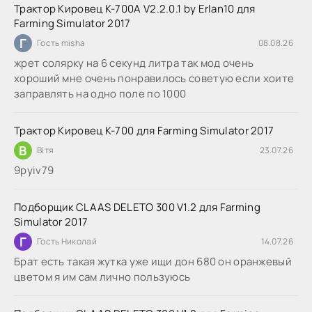
Трактор Кировец К-700А V2.2.0.1 by Erlan10 для
Farming Simulator 2017
Г
Гость misha
08.08.26
жрет солярку на 6 секунд литра так мод очень
хороший мне очень понравилось советую если хоите
заправлять на одно поле по 1000
Трактор Кировец К-700 для Farming Simulator 2017
В
Вітя
23.07.26
9руіv79
Подборщик CLAAS DELETO 300 V1.2 для Farming
Simulator 2017
Г
Гость Николай
14.07.26
Брат есть такая жутка уже ищи дон 680 он оранжевый
цветом я им сам лично пользуюсь