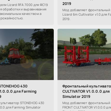
2019
ели Lizard RFA 7000 для ФС19
ля обработки и выравнивания
Мод добавляет фронтальный 
максимальным качеством а
Lizard 6m Cultivator v1.0 для 
урожайностью.
2019.
 STONEHOG 430
Фронтальный культиват
.0.0.0 для Farming
CULTIVATOR V1.0.0.0 для
9
Simulator 2019
культиватор STONEHOG 430
Мод добавляет фронтальный 
0.0 для Farming Simulator
FRONT CULTIVATOR V1.0.0.0 дл