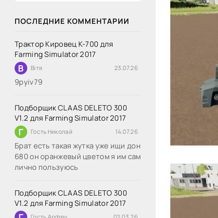
ПОСЛЕДНИЕ КОММЕНТАРИИ
Трактор Кировец К-700 для
Farming Simulator 2017
В
Вітя
23.07.26
9руіv79
Подборщик CLAAS DELETO 300
V1.2 для Farming Simulator 2017
Г
Гость Николай
14.07.26
Брат есть такая жутка уже ищи дон
680 он оранжевый цветом я им сам
лично пользуюсь
Подборщик CLAAS DELETO 300
V1.2 для Farming Simulator 2017
Г
Гость Andrey
02.03.26