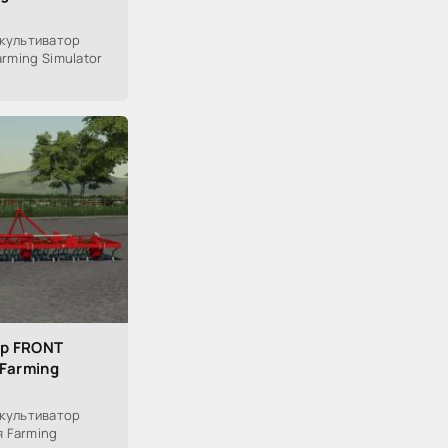
культиватор
Farming Simulator
ор FRONT
 Farming
культиватор
я Farming