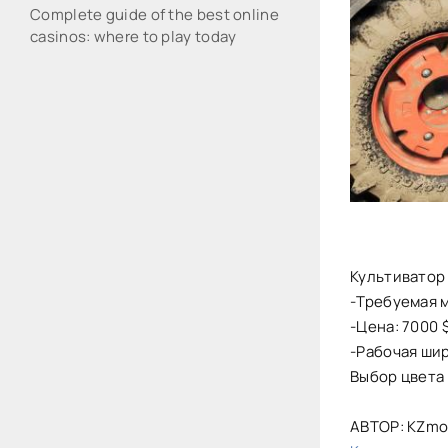
Complete guide of the best online
casinos: where to play today
Культиватор 
-Требуемая м
-Цена: 7000 
-Рабочая шир
Выбор цвета
АВТОР: KZmo