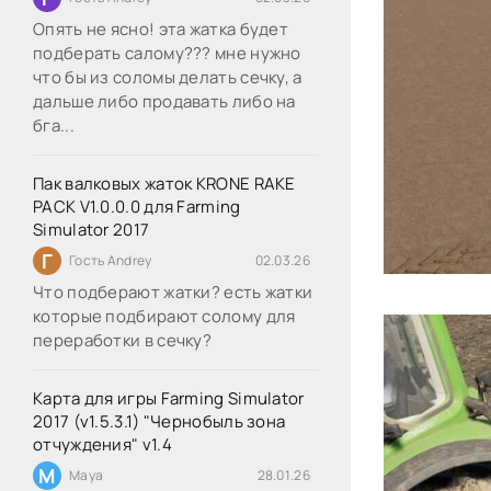
Опять не ясно! эта жатка будет
подберать салому??? мне нужно
что бы из соломы делать сечку, а
дальше либо продавать либо на
бга...
Пак валковых жаток KRONE RAKE
PACK V1.0.0.0 для Farming
Simulator 2017
Г
Гость Andrey
02.03.26
Что подберают жатки? есть жатки
которые подбирают солому для
переработки в сечку?
Карта для игры Farming Simulator
2017 (v1.5.3.1) "Чернобыль зона
отчуждения" v1.4
M
Maya
28.01.26