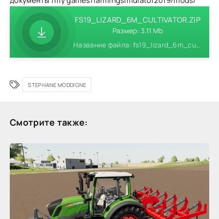
документы /my games/farmingsimulator2019/mods/
FS19_LIZARD_6M_CULTIVATOR.ZIP
Размер: 3.11 Mb
Название файла: fs19_lizard_6m_cultivator.zip
STEPHANE MODDIGNE
Смотрите также: