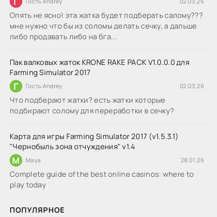
Г
Гость Andrey
02.03.26
Опять не ясно! эта жатка будет подберать салому???
мне нужно что бы из соломы делать сечку, а дальше
либо продавать либо на бга...
Пак валковых жаток KRONE RAKE PACK V1.0.0.0 для
Farming Simulator 2017
Г
Гость Andrey
02.03.26
Что подберают жатки? есть жатки которые
подбирают солому для переработки в сечку?
Карта для игры Farming Simulator 2017 (v1.5.3.1)
"Чернобыль зона отчуждения" v1.4
M
Maya
28.01.26
Complete guide of the best online casinos: where to
play today
ПОПУЛЯРНОЕ