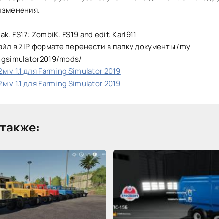
изменения.
k. FS17: ZombiK. FS19 and edit: Karl911
айл в ZIP формате перенести в папку документы /my
ngsimulator2019/mods/
 v 1.1 для Farming Simulator 2019
 v 1.1 для Farming Simulator 2019
также: