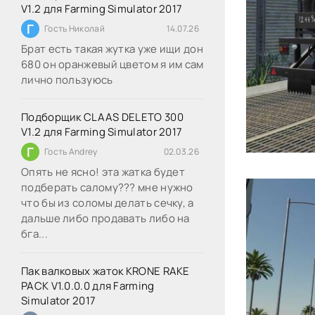
V1.2 для Farming Simulator 2017
Г
Гость Николай
14.07.26
Брат есть такая жутка уже ищи дон
680 он оранжевый цветом я им сам
лично пользуюсь
Подборщик CLAAS DELETO 300
V1.2 для Farming Simulator 2017
Г
Гость Andrey
02.03.26
Опять не ясно! эта жатка будет
подберать салому??? мне нужно
что бы из соломы делать сечку, а
дальше либо продавать либо на
бга...
Пак валковых жаток KRONE RAKE
PACK V1.0.0.0 для Farming
Simulator 2017