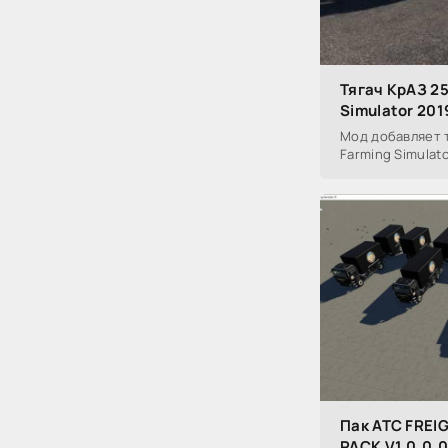
Тягач КрАЗ 25
Simulator 201
Мод добавляет т
Farming Simulato
Пак ATC FRE
PACK V1.0.0.0