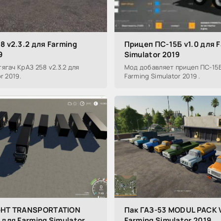
8 v2.3.2 для Farming
Прицеп ПС-15Б v1.0 для 
9
Simulator 2019
ягач КрАЗ 258 v2.3.2 для
Мод добавляет прицеп ПС-15Б
r 2019.
Farming Simulator 2019 .
IGHT TRANSPORTATION
Пак ГАЗ-53 MODUL PACK V
 для Farming Simulator
Farming Simulator 2019