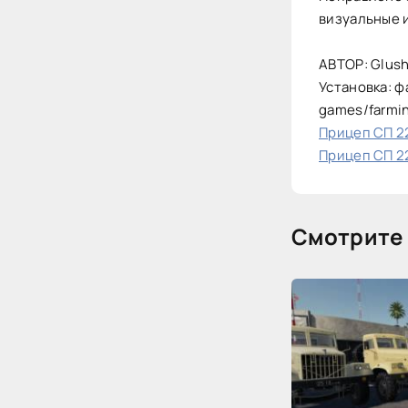
визуальные 
АВТОР: Glusha
Установка: ф
games/farmi
Прицеп СП 22м
Прицеп СП 22м
Смотрите 