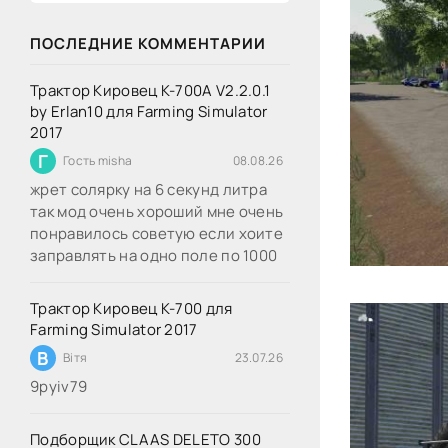
ПОСЛЕДНИЕ КОММЕНТАРИИ
Трактор Кировец К-700А V2.2.0.1
by Erlan10 для Farming Simulator
2017
Г
Гость misha
08.08.26
жрет солярку на 6 секунд литра
так мод очень хороший мне очень
понравилось советую если хоите
заправлять на одно поле по 1000
Трактор Кировец К-700 для
Farming Simulator 2017
В
Вітя
23.07.26
9руіv79
Подборщик CLAAS DELETO 300