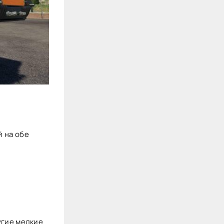
 на обе
угие мелкие