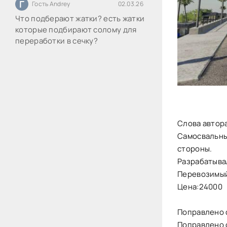
Г
Гость Andrey
02.03.26
Что подберают жатки? есть жатки
которые подбирают солому для
переработки в сечку?
Слова автора
Самосвальны
стороны.
Разрабатыва
Перевозимый 
Цена:24000
Поправлено 
Поправлено 