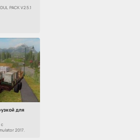
DUL PACK V2.5.1
рузкой для
 с
ulator 2017.