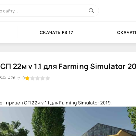
СКАЧАТЬ FS 17
СКАЧАТЬ
СП 22м v 1.1 для Farming Simulator 2
13
2
3
4 781
4
5
0
т прицеп СП 22м v 1.1 для Farming Simulator 2019.