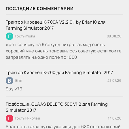
ПОСЛЕДНИЕ КОММЕНТАРИИ
Трактор Кировец К-700А V2.2.0.1 by Erlan10 для
Farming Simulator 2017
Г
Гость misha
08.08.26
жрет солярку на 6 секунд литра так мод очень
хороший мне очень понравилось советую если хоите
заправлять на одно поле по 1000
Трактор Кировец К-700 для Farming Simulator 2017
В
Вітя
23.07.26
9руіv79
Подборщик CLAAS DELETO 300 V1.2 для Farming
Simulator 2017
Г
Гость Николай
14.07.26
Брат есть такая жутка уже ищи дон 680 он оранжевый