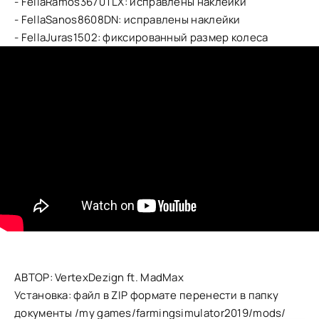
- FellaRamos3670TLX: исправлены наклейки
- FellaSanos8608DN: исправлены наклейки
- FellaJuras1502: фиксированный размер колеса
АВТОР: VertexDezign ft. MadMax
Установка: файл в ZIP формате перенести в папку
документы /my games/farmingsimulator2019/mods/