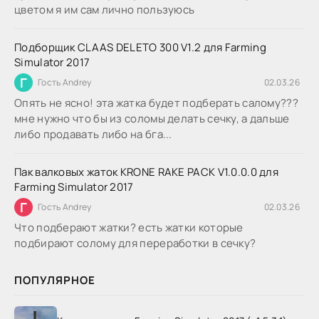
цветом я им сам лично пользуюсь
Подборщик CLAAS DELETO 300 V1.2 для Farming
Simulator 2017
Г
Гость Andrey
02.03.26
Опять не ясно! эта жатка будет подберать салому???
мне нужно что бы из соломы делать сечку, а дальше
либо продавать либо на бга...
Пак валковых жаток KRONE RAKE PACK V1.0.0.0 для
Farming Simulator 2017
Г
Гость Andrey
02.03.26
Что подберают жатки? есть жатки которые
подбирают солому для переработки в сечку?
ПОПУЛЯРНОЕ