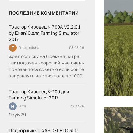
ПОСЛЕДНИЕ КОММЕНТАРИИ
Трактор Кировец К-700А V2.2.0.1
by Erlan10 для Farming Simulator
2017
Г
Гость misha
08.08.26
жрет солярку на 6 секунд литра
так мод очень хороший мне очень
понравилось советую если хоите
заправлять на одно поле по 1000
Трактор Кировец К-700 для
Farming Simulator 2017
В
Вітя
23.07.26
9руіv79
Подборщик CLAAS DELETO 300