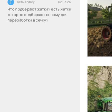
Г
Гость Andrey
02.03.26
Что подберают жатки? есть жатки
которые подбирают солому для
переработки в сечку?