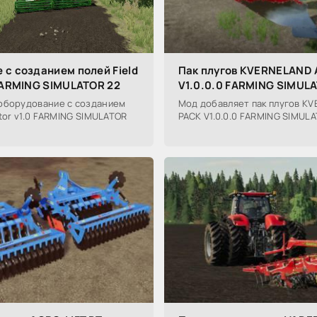
 с созданием полей Field
Пак плугов KVERNELAND 
 FARMING SIMULATOR 22
V1.0.0.0 FARMING SIMUL
оборудование с созданием
Мод добавляет пак плугов K
ator v1.0 FARMING SIMULATOR
PACK V1.0.0.0 FARMING SIMULA