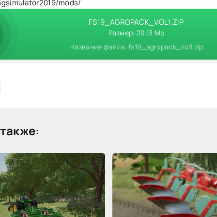
ngsimulator2019/mods/
FS19_AGROPACK_VOL1.ZIP
Размер: 20.13 Mb
Название файла: fs19_agropack_vol1.zip
также: