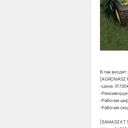
В пак входят:
[AGROMASZ 
-Цена: 31700
-Рекомендуем
-Рабочая ши
-Рабочая ско
[SAMASZ KT 