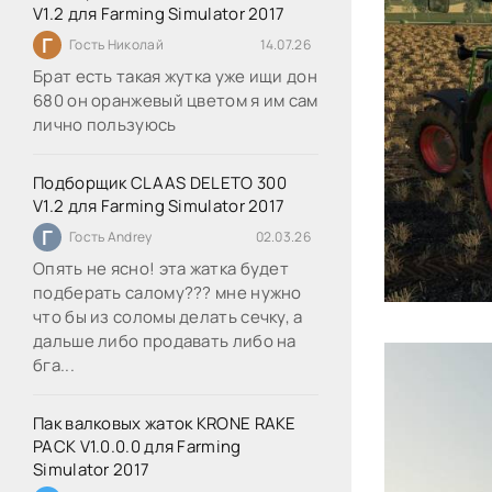
V1.2 для Farming Simulator 2017
Г
Гость Николай
14.07.26
Брат есть такая жутка уже ищи дон
680 он оранжевый цветом я им сам
лично пользуюсь
Подборщик CLAAS DELETO 300
V1.2 для Farming Simulator 2017
Г
Гость Andrey
02.03.26
Опять не ясно! эта жатка будет
подберать салому??? мне нужно
что бы из соломы делать сечку, а
дальше либо продавать либо на
бга...
Пак валковых жаток KRONE RAKE
PACK V1.0.0.0 для Farming
Simulator 2017