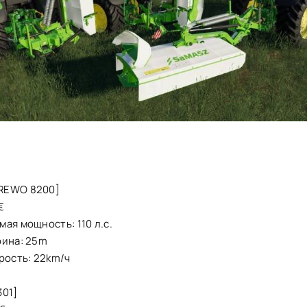
REWO 8200]
€
ая мощность: 110 л.с.
рина: 25m
рость: 22km/ч
301]