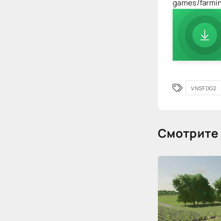
games/farmi
VNSFDG2
Смотрите 