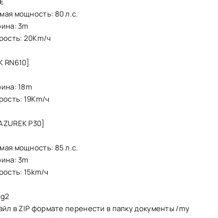
€
ая мощность: 80 л.с.
рина: 3m
рость: 20Km/ч
K RN610]
€
рина: 18m
рость: 19Km/ч
AZUREK P30]
€
ая мощность: 85 л.с.
рина: 3m
рость: 15km/ч
dg2
айл в ZIP формате перенести в папку документы /my