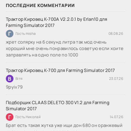
ПОСЛЕДНИЕ КОММЕНТАРИИ
Трактор Кировец К-700А V2.2.0.1 by Erlan10 для
Farming Simulator 2017
Г
Гость misha
08.08.26
жрет солярку на 6 секунд литра так мод очень
хороший мне очень понравилось советую если хоите
заправлять на одно поле по 1000
Трактор Кировец К-700 для Farming Simulator 2017
В
Вітя
23.07.26
9руіv79
Подборщик CLAAS DELETO 300 V1.2 для Farming
Simulator 2017
Г
Гость Николай
14.07.26
Брат есть такая жутка уже ищи дон 680 он оранжевый