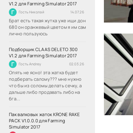
V1.2 для Farming Simulator 2017
Г
Гость Николай
14.07.26
Брат есть такая жутка уже ищи дон
680 он оранжевый цветом я им сам
лично пользуюсь
Подборщик CLAAS DELETO 300
V1.2 для Farming Simulator 2017
Г
Гость Andrey
02.03.26
Опять не ясно! эта жатка будет
подберать салому??? мне нужно
что бы из соломы делать сечку, а
дальше либо продавать либо на
бга...
Пак валковых жаток KRONE RAKE
PACK V1.0.0.0 для Farming
Simulator 2017