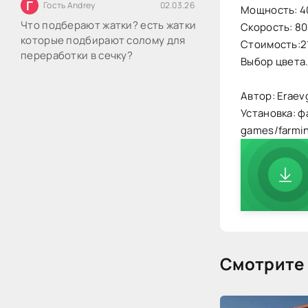
Г
Гость Andrey
02.03.26
Мощность: 40
Что подберают жатки? есть жатки
Скорость: 80
которые подбирают солому для
Стоимость:2
переработки в сечку?
Выбор цвета
Автор: Eraev
Установка: ф
games/farmi
Смотрите 