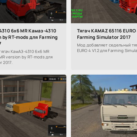
4310 6х6 MR Камаз-4310
Тягач KAMAZ 65116 EURO 
n by RT-mods для Farming
Farming Simulator 2017
7
Мод добавляет седельный тя
EURO 4 V1.2 для Farming Simula
тягач КамАЗ-4310 6х6 MR
MR version by RT-mods для
r 2017.