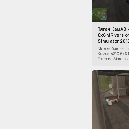
Тягач КамАЗ-
6х6 MR versio
Simulator 201
Мод добавляет 
Камаз-4310 6х6 
Farming Simulato