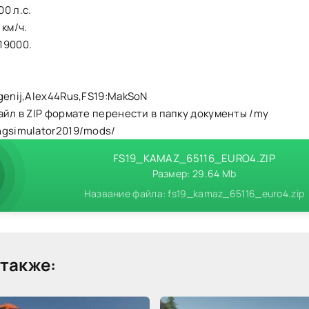
0 л.с.
 км/ч.
19000.
.
genij,Alex44Rus,FS19:MakSoN
айл в ZIP формате перенести в папку документы /my
ngsimulator2019/mods/
FS19_KAMAZ_65116_EURO4.ZIP
Размер: 29.64 Mb
Название файла: fs19_kamaz_65116_euro4.zip
также: