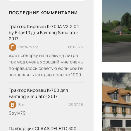
ПОСЛЕДНИЕ КОММЕНТАРИИ
Трактор Кировец К-700А V2.2.0.1
by Erlan10 для Farming Simulator
2017
Г
Гость misha
08.08.26
жрет солярку на 6 секунд литра
так мод очень хороший мне очень
понравилось советую если хоите
заправлять на одно поле по 1000
Трактор Кировец К-700 для
Farming Simulator 2017
В
Вітя
23.07.26
9руіv79
Подборщик CLAAS DELETO 300