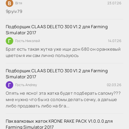
В
Вітя
23.07.26
9руіv79
Подборщик CLAAS DELETO 300 V1.2 для Farming
Simulator 2017
Г
Гость Николай
14.07.26
Брат есть такая жутка уже ищи дон 680 он оранжевый
цветом я им сам лично пользуюсь
Подборщик CLAAS DELETO 300 V1.2 для Farming
Simulator 2017
Г
Гость Andrey
02.03.26
Опять не ясно! эта жатка будет подберать салому???
мне нужно что бы из соломы делать сечку, а дальше
либо продавать либо на бга...
Пак валковых жаток KRONE RAKE PACK V1.0.0.0 для
Farming Simulator 2017