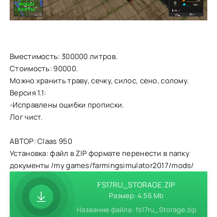
Вместимость: 300000 литров.
Стоимость: 90000.
Можно хранить траву, сечку, силос, сено, солому.
Версия 1.1:
-Исправлены ошибки прописки.
Лог чист.
АВТОР: Claas 950
Установка: файл в ZIP формате перенести в папку
документы /my games/farmingsimulator2017/mods/
FS17RU_STORAGE.ZIP
Размер: 4.56 Mb
Название файла: fs17ru_Storage.zip