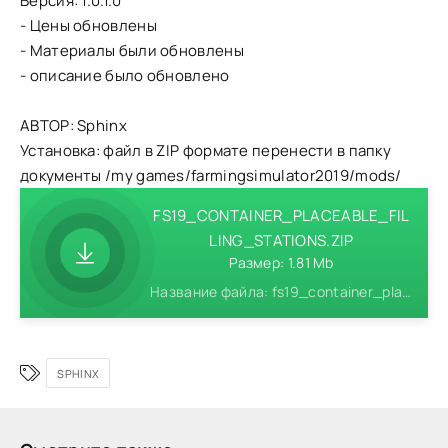
Версия: 1.0.1.0
- Цены обновлены
- Материалы были обновлены
- описание было обновлено
АВТОР: Sphinx
Установка: файл в ZIP формате перенести в папку
документы /my games/farmingsimulator2019/mods/
FS19_CONTAINER_PLACEABLE_FIL
LING_STATIONS.ZIP
Размер: 1.81 Mb
Название файла: fs19_container_placeable_filling_stations.zip
SPHINX