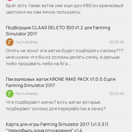
Брат есть такая жутка уже ищи дон 680 он оранжевый
цветом я им сам лично пользуюсь
Подборщик CLAAS DELETO 300 V1.2 для Farming
Simulator 2017
Г
Гость Andrey
02.03.26
Опять не ясно! эта жатка будет подберать салому???
мне нужно что бы из соломы делать сечку, а дальше
либо продавать либо на бга...
Пак валковых жаток KRONE RAKE PACK V1.0.0.0 для
Farming Simulator 2017
Г
Гость Andrey
02.03.26
Что подберают жатки? есть жатки которые
подбирают солому для переработки в сечку?
Карта для игры Farming Simulator 2017 (v1.5.3.1)
"Чернобыль зона отчуждения" v1.4