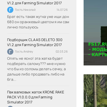
V1.2 для Farming Simulator 2017
Г
Гость Николай
14.07.26
Брат есть такая жутка уже ищи дон
680 он оранжевый цветом я им сам
лично пользуюсь
Подборщик CLAAS DELETO 300
V1.2 для Farming Simulator 2017
Г
Гость Andrey
02.03.26
Опять не ясно! эта жатка будет
подберать салому??? мне нужно
что бы из соломы делать сечку, а
дальше либо продавать либо на
бга...
Пак валковых жаток KRONE RAKE
PACK V1.0.0.0 для Farming
Simulator 2017