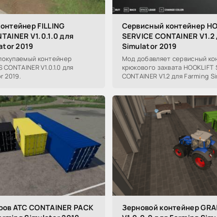
онтейнер FILLING
Сервисный контейнер HO
TAINER V1.0.1.0 для
SERVICE CONTAINER V1.2 
ator 2019
Simulator 2019
покупаемый контейнер
Мод добавляет сервисный ко
 CONTAINER V1.0.1.0 для
крюкового захвата HOOKLIFT 
r 2019.
CONTAINER V1.2 для Farming Si
ров ATC CONTAINER PACK
Зерновой контейнер GRA