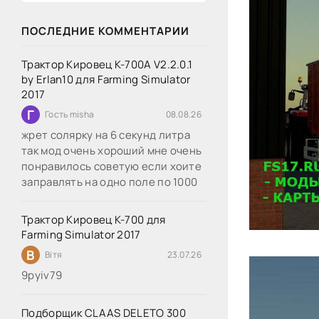
ПОСЛЕДНИЕ КОММЕНТАРИИ
Трактор Кировец К-700А V2.2.0.1
by Erlan10 для Farming Simulator
2017
Г
Гость misha
08.08.26
жрет солярку на 6 секунд литра
так мод очень хороший мне очень
понравилось советую если хоите
заправлять на одно поле по 1000
Трактор Кировец К-700 для
Farming Simulator 2017
В
Вітя
23.07.26
9руіv79
Подборщик CLAAS DELETO 300