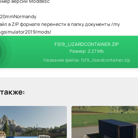
омер версии Moddesc
I]20mmNormandy
айл в ZIP формате перенести в папку документы /my
ngsimulator2019/mods/
FS19_LIZARDCONTAINER.ZIP
Размер: 2.27 Mb
Название файла: fs19_lizardcontainer.zip
также: