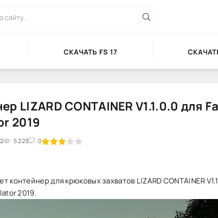
СКАЧАТЬ FS 17
СКАЧАТЬ
ер LIZARD CONTAINER V1.1.0.0 для F
or 2019
12
2
3
5 223
4
5
0
т контейнер для крюковых захватов LIZARD CONTAINER V1.1
ator 2019.