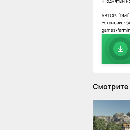
-Поднятый н
АВТОР: [DM
Установка: ф
games/farmi
Смотрите 