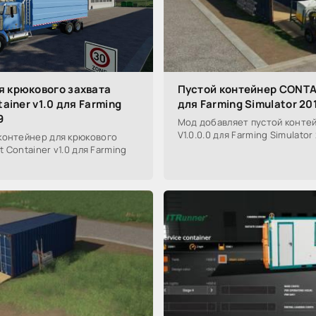
я крюкового захвата
Пустой контейнер CONTA
tainer v1.0 для Farming
для Farming Simulator 20
9
Мод добавляет пустой конте
V1.0.0.0 для Farming Simulator 
контейнер для крюкового
it Container v1.0 для Farming