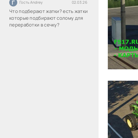
Г
Гость Andrey
02.03.26
Что подберают жатки? есть жатки
которые подбирают солому для
переработки в сечку?