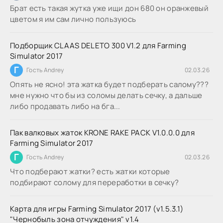
Брат есть такая жутка уже ищи дон 680 он оранжевый
цветом я им сам лично пользуюсь
Подборщик CLAAS DELETO 300 V1.2 для Farming
Simulator 2017
Г
Гость Andrey
02.03.26
Опять не ясно! эта жатка будет подберать салому???
мне нужно что бы из соломы делать сечку, а дальше
либо продавать либо на бга...
Пак валковых жаток KRONE RAKE PACK V1.0.0.0 для
Farming Simulator 2017
Г
Гость Andrey
02.03.26
Что подберают жатки? есть жатки которые
подбирают солому для переработки в сечку?
Карта для игры Farming Simulator 2017 (v1.5.3.1)
"Чернобыль зона отчуждения" v1.4