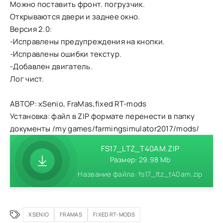
Можно поставить фронт. погрузчик.
Открываются двери и заднее окно.
Версия 2.0:
-Исправлены предупреждения на кнопки.
-Исправлены ошибки текстур.
-Добавлен двигатель.
Лог чист.
АВТОР: xSenio, FraMas,fixed RT-mods
Установка: файл в ZIP формате перенести в папку
документы /my games/farmingsimulator2017/mods/
FS17_LTZ_T40AM.ZIP
Размер: 29.98 Mb
Название файла: fs17_ltz_t40am.zip
XSENIO
FRAMAS
FIXED RT-MODS