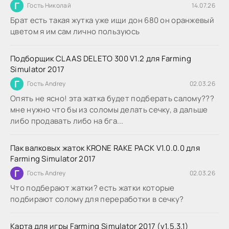
Г
Гость Николай
14.07.26
Брат есть такая жутка уже ищи дон 680 он оранжевый
цветом я им сам лично пользуюсь
Подборщик CLAAS DELETO 300 V1.2 для Farming
Simulator 2017
Г
Гость Andrey
02.03.26
Опять не ясно! эта жатка будет подберать салому???
мне нужно что бы из соломы делать сечку, а дальше
либо продавать либо на бга...
Пак валковых жаток KRONE RAKE PACK V1.0.0.0 для
Farming Simulator 2017
Г
Гость Andrey
02.03.26
Что подберают жатки? есть жатки которые
подбирают солому для переработки в сечку?
Карта для игры Farming Simulator 2017 (v1.5.3.1)