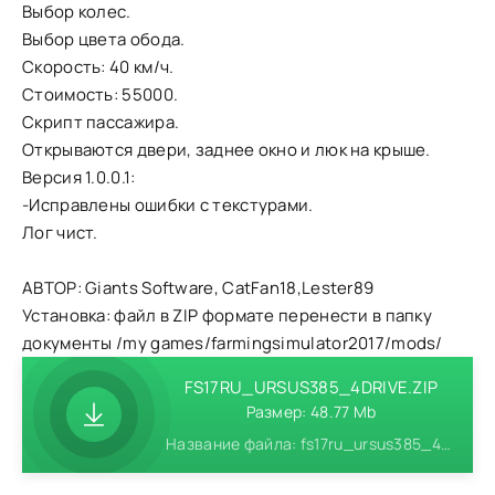
Выбор колес.
Выбор цвета обода.
Скорость: 40 км/ч.
Стоимость: 55000.
Скрипт пассажира.
Открываются двери, заднее окно и люк на крыше.
Версия 1.0.0.1:
-Исправлены ошибки с текстурами.
Лог чист.
АВТОР: Giants Software, CatFan18,Lester89
Установка: файл в ZIP формате перенести в папку
документы /my games/farmingsimulator2017/mods/
FS17RU_URSUS385_4DRIVE.ZIP
Размер: 48.77 Mb
Название файла: fs17ru_ursus385_4drive.zip