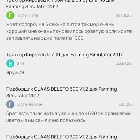
Farming Simulator 2017
Г
Гость misha
08.08.26
жрет солярку на 6 секунд литра так мод очень
хороший мне очень понравилось советую если хоите
заправлять на одно поле по 1000
Трактор Кировец К-700 для Farming Simulator 2017
В
Вітя
23.07.26
9руіv79
Подборщик CLAAS DELETO 300 V1.2 для Farming
Simulator 2017
Г
Гость Николай
14.07.26
Брат есть такая жутка уже ищи дон 680 он оранжевый
цветом я им сам лично пользуюсь
Подборщик CLAAS DELETO 300 V1.2 для Farming