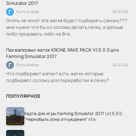
Simulator 2017
Г
Гость Andrey
02.03.26
Опять не ясно! эта жатка будет подберать салому???
мне нужно что бы из соломы делать сечку, а дальше
либо продавать либо на бга...
Пак валковых жаток KRONE RAKE PACK V1.0.0.0 для
Farming Simulator 2017
Г
Гость Andrey
02.03.26
Что подберают жатки? есть жатки которые
подбирают солому для переработки в сечку?
ПОПУЛЯРНОЕ
Карта для игры Farming Simulator 2017 (v1.5.3.1)
"Чернобыль зона отчуждения" v1.4