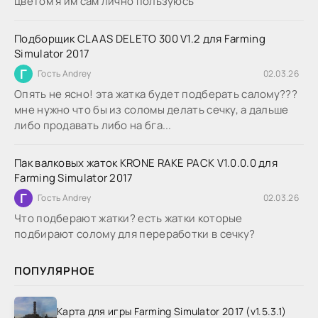
цветом я им сам лично пользуюсь
Подборщик CLAAS DELETO 300 V1.2 для Farming
Simulator 2017
Г
Гость Andrey
02.03.26
Опять не ясно! эта жатка будет подберать салому???
мне нужно что бы из соломы делать сечку, а дальше
либо продавать либо на бга...
Пак валковых жаток KRONE RAKE PACK V1.0.0.0 для
Farming Simulator 2017
Г
Гость Andrey
02.03.26
Что подберают жатки? есть жатки которые
подбирают солому для переработки в сечку?
ПОПУЛЯРНОЕ
Карта для игры Farming Simulator 2017 (v1.5.3.1)