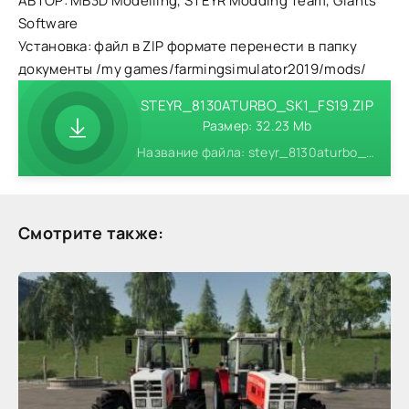
АВТОР: MB3D Modelling, STEYR Modding Team, Giants
Software
Установка: файл в ZIP формате перенести в папку
документы /my games/farmingsimulator2019/mods/
STEYR_8130ATURBO_SK1_FS19.ZIP
Размер: 32.23 Mb
Название файла: steyr_8130aturbo_sk1_fs19.zip
Смотрите также: