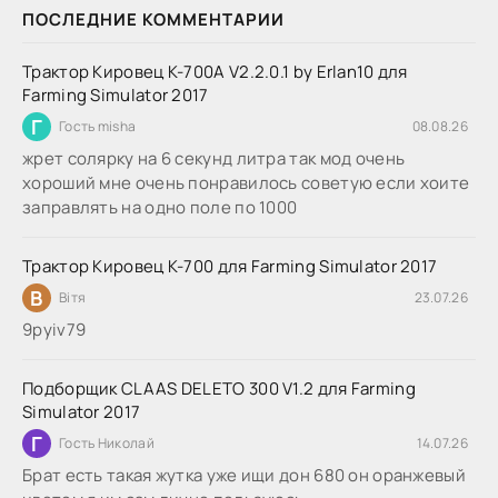
ПОСЛЕДНИЕ КОММЕНТАРИИ
Трактор Кировец К-700А V2.2.0.1 by Erlan10 для
Farming Simulator 2017
Г
Гость misha
08.08.26
жрет солярку на 6 секунд литра так мод очень
хороший мне очень понравилось советую если хоите
заправлять на одно поле по 1000
Трактор Кировец К-700 для Farming Simulator 2017
В
Вітя
23.07.26
9руіv79
Подборщик CLAAS DELETO 300 V1.2 для Farming
Simulator 2017
Г
Гость Николай
14.07.26
Брат есть такая жутка уже ищи дон 680 он оранжевый