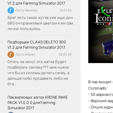
V1.2 для Farming Simulator 2017
Г
Гость Николай
14.07.26
Брат есть такая жутка уже ищи дон
680 он оранжевый цветом я им сам
лично пользуюсь
Подборщик CLAAS DELETO 300
V1.2 для Farming Simulator 2017
Г
Гость Andrey
02.03.26
Опять не ясно! эта жатка будет
подберать салому??? мне нужно
что бы из соломы делать сечку, а
дальше либо продавать либо на
В пак входят:
бга...
Coronado:
- 50 вариант
Пак валковых жаток KRONE RAKE
- Верхний ва
PACK V1.0.0.0 для Farming
- Опция зад
Simulator 2017