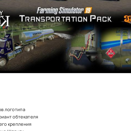
ов логотипа
риант обтекателя
него крепления