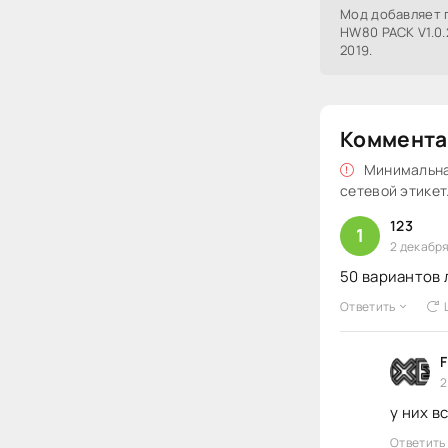
Мод добавляет 
HW80 PACK V1.0.2
2019.
Коммента
Минимальная
сетевой этикет
123
1
2 декабря
50 вариантов л
Ответить
F
2
у них в
Ответить