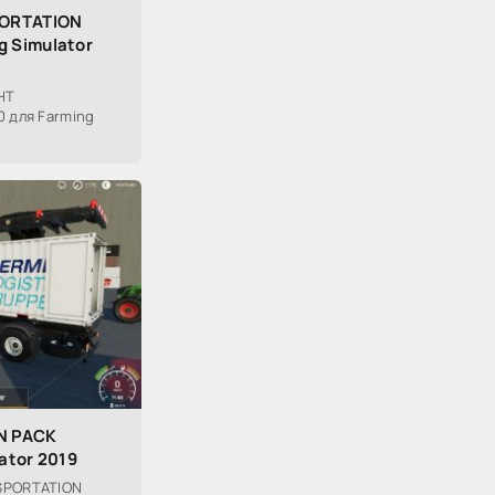
PORTATION
g Simulator
HT
0 для Farming
N PACK
lator 2019
SPORTATION