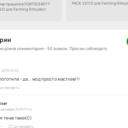
PACK V2.1.1.0 для Farming Simul
пак прицепов FORTSCHRITT
.D для Farming Simulator
рии
 длина комментария - 50 знаков. Просим соблюдать
.
 2019 10:52
оготипа - да... мод просто мастхев!!!
Цитировать
ixer
 декабря 2019 11:14
ся тема такая)))
Цитировать