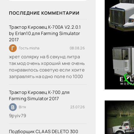
ПОСЛЕДНИЕ КОММЕНТАРИИ
Трактор Кировец К-700А V2.2.0.1
by Erlan10 для Farming Simulator
2017
Г
Гость misha
08.08.26
жрет солярку на 6 секунд литра
так мод очень хороший мне очень
понравилось советую если хоите
заправлять на одно поле по 1000
Трактор Кировец К-700 для
Farming Simulator 2017
В
Вітя
23.07.26
9руіv79
Подборщик CLAAS DELETO 300