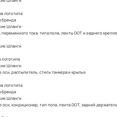
кие Шланги
ов логотипа
в бренда
кие Шланги
, переменного тока, типа пола, ленты DOT и заднего крепл
кие Шланги
в логотипа
кие Шланги
 оси, распылитель, стиль танкера и крылья
ов логотипа
в бренда
кие Шланги
 оси, кондиционер, тип пола, лента DOT, задний держател