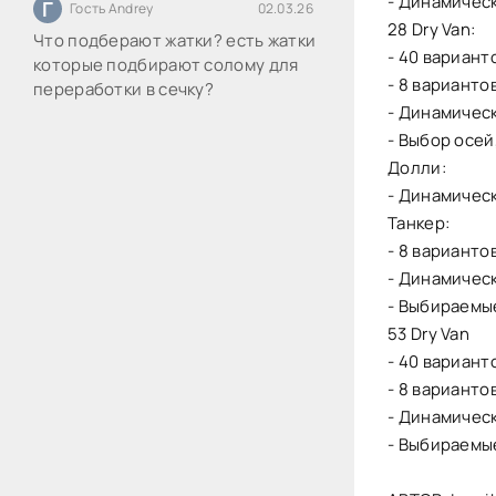
- Динамичес
Г
Гость Andrey
02.03.26
28 Dry Van:
Что подберают жатки? есть жатки
- 40 вариант
которые подбирают солому для
- 8 варианто
переработки в сечку?
- Динамичес
- Выбор осей
Долли:
- Динамичес
Танкер:
- 8 варианто
- Динамичес
- Выбираемые
53 Dry Van
- 40 вариант
- 8 варианто
- Динамичес
- Выбираемые