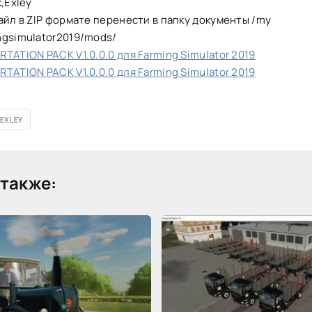
k,Exley
айл в ZIP формате перенести в папку документы /my
ngsimulator2019/mods/
TATION PACK V1.0.0.0 для Farming Simulator 2019
TATION PACK V1.0.0.0 для Farming Simulator 2019
EXLEY
также: