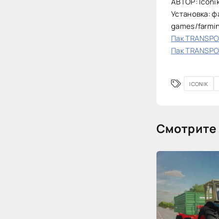
АВТОР: Iconi
Установка: ф
games/farmi
Пак TRANSPOR
Пак TRANSPOR
ICONIK
Смотрите 