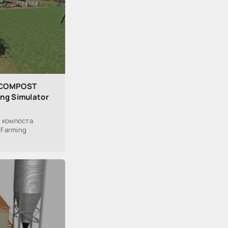
 COMPOST
ing Simulator
 компоста
 Farming