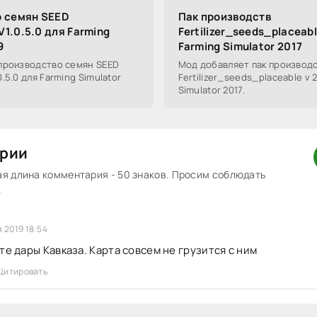
 семян SEED
Пак производств
1.0.5.0 для Farming
Fertilizer_seeds_placeabl
9
Farming Simulator 2017
производство семян SEED
Мод добавляет пак производ
.5.0 для Farming Simulator
Fertilizer_seeds_placeable v 2
Simulator 2017.
рии
 длина комментария - 50 знаков. Просим соблюдать
.
 2019 18:54
рте дары Кавказа. Карта совсем не грузится с ним
Цитировать