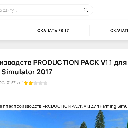
СКАЧАТЬ FS 17
СКАЧАТЬ
изводств PRODUCTION PACK V1.1 для
 Simulator 2017
0
2
3
31 571
4
5
1
т пак производств PRODUCTION PACK V1.1 для Farming Simul