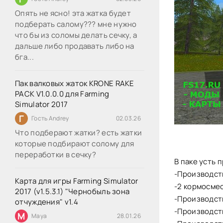
Опять не ясно! эта жатка будет
подберать салому??? мне нужно
что бы из соломы делать сечку, а
дальше либо продавать либо на
бга...
Пак валковых жаток KRONE RAKE
PACK V1.0.0.0 для Farming
Simulator 2017
Г
Гость Andrey
02.03.26
Что подберают жатки? есть жатки
которые подбирают солому для
переработки в сечку?
В паке усть 
-Производст
Карта для игры Farming Simulator
-2 кормосмес
2017 (v1.5.3.1) "Чернобыль зона
-Производст
отчуждения" v1.4
-Производст
M
Maya
28.01.26