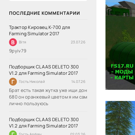
ПОСЛЕДНИЕ КОММЕНТАРИИ
Трактор Кировец К-700 для
Farming Simulator 2017
В
Вітя
23.07.26
9руіv79
Подборщик CLAAS DELETO 300
V1.2 для Farming Simulator 2017
Г
Гость Николай
14.07.26
Брат есть такая жутка уже ищи дон
680 он оранжевый цветом я им сам
лично пользуюсь
Подборщик CLAAS DELETO 300
V1.2 для Farming Simulator 2017
Г
Гость Andrey
02.03.26