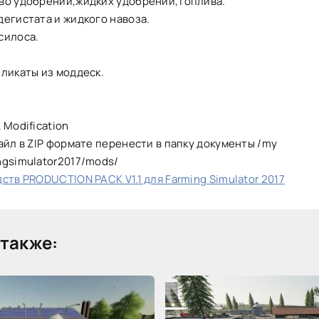
во удобрений,жидких удобрений,топлива.
егистата и жидкого навоза.
силоса.
ликаты из моддеск.
 Modification
айл в ZIP формате перенести в папку документы /my
ngsimulator2017/mods/
ств PRODUCTION PACK V1.1 для Farming Simulator 2017
также: