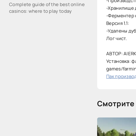
-Производст
Complete guide of the best online
-Хранилище д
casinos: where to play today
-Ферментер 
Версия 1.1:
-Удалены дуб
Лог чист.
АВТОР: AlERK
Установка: ф
games/farmi
Пак производ
Смотрите 