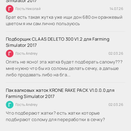
Simulator 2017
Г
Гость Николай
14.07.26
Брат есть такая жутка уже ищи дон 680 он оранжевый
цветом я им сам лично пользуюсь
Подборщик CLAAS DELETO 300 V1.2 для Farming
Simulator 2017
Г
Гость Andrey
02.03.26
Опять не ясно! эта жатка будет подберать салому???
мне нужно что бы из соломы делать сечку, а дальше
либо продавать либо на бга...
Пак валковых жаток KRONE RAKE PACK V1.0.0.0 для
Farming Simulator 2017
Г
Гость Andrey
02.03.26
Что подберают жатки? есть жатки которые
подбирают солому для переработки в сечку?