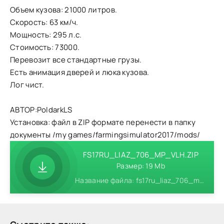
Объем кузова: 21000 литров.
Скорость: 63 км/ч.
Мощность: 295 л.с.
Стоимость: 73000.
Перевозит все стандартные грузы.
Есть анимация дверей и люка кузова.
Лог чист.
АВТОР:PoldarkLS
Установка: файл в ZIP формате перенести в папку
документы /my games/farmingsimulator2017/mods/
FS17RU_LIAZ_706_MP_VLH.ZIP
Размер: 19 Mb
Название файла: fs17ru_liaz_706_mp_vlh.zip