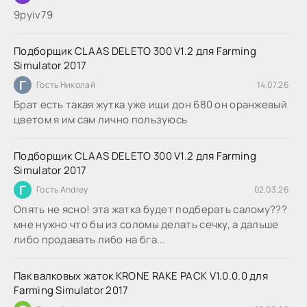
9руіv79
Подборщик CLAAS DELETO 300 V1.2 для Farming
Simulator 2017
Г
Гость Николай
14.07.26
Брат есть такая жутка уже ищи дон 680 он оранжевый
цветом я им сам лично пользуюсь
Подборщик CLAAS DELETO 300 V1.2 для Farming
Simulator 2017
Г
Гость Andrey
02.03.26
Опять не ясно! эта жатка будет подберать салому???
мне нужно что бы из соломы делать сечку, а дальше
либо продавать либо на бга...
Пак валковых жаток KRONE RAKE PACK V1.0.0.0 для
Farming Simulator 2017