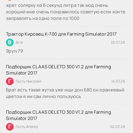
жрет солярку на 6 секунд литра так мод очень
хороший мне очень понравилось советую если хоите
заправлять на одно поле по 1000
Трактор Кировец К-700 для Farming Simulator 2017
В
Вітя
23.07.26
9руіv79
Подборщик CLAAS DELETO 300 V1.2 для Farming
Simulator 2017
Г
Гость Николай
14.07.26
Брат есть такая жутка уже ищи дон 680 он оранжевый
цветом я им сам лично пользуюсь
Подборщик CLAAS DELETO 300 V1.2 для Farming
Simulator 2017
Г
Гость Andrey
02.03.26