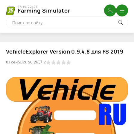
17/19/22/25
Farming Simulator
VehicleExplorer Version 0.9.4.8 для FS 2019
03 сен 2021, 20:26
1
2
3
4
5
2