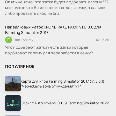
Опять не ясно! эта жатка будет подберать салому???
мне нужно что бы из соломы делать сечку, а дальше
либо продавать либо на бга...
Пак валковых жаток KRONE RAKE PACK V1.0.0.0 для
Farming Simulator 2017
Г
Гость Andrey
02.03.26
Что подберают жатки? есть жатки которые
подбирают солому для переработки в сечку?
ПОПУЛЯРНОЕ
Карта для игры Farming Simulator 2017 (v1.5.3.1)
"Чернобыль зона отчуждения" v1.4
Скрипт AutoDrive v2.0.0.9 Farming Simulator 2022