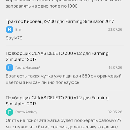
заправлять на одно поле по 1000
Трактор Кировец К-700 для Farming Simulator 2017
В
Вітя
23.07.26
9руіv79
Подборщик CLAAS DELETO 300 V1.2 для Farming
Simulator 2017
Г
Гость Николай
14.07.26
Брат есть такая жутка уже ищи дон 680 он оранжевый
цветом я им сам лично пользуюсь
Подборщик CLAAS DELETO 300 V1.2 для Farming
Simulator 2017
Г
Гость Andrey
02.03.26
Опять не ясно! эта жатка будет подберать салому???
мне нужно что бы из соломы делать сечку, а дальше