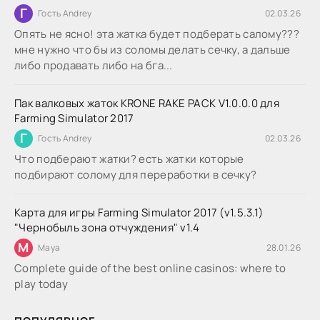
Г
Гость Andrey
02.03.26
Опять не ясно! эта жатка будет подберать салому???
мне нужно что бы из соломы делать сечку, а дальше
либо продавать либо на бга...
Пак валковых жаток KRONE RAKE PACK V1.0.0.0 для
Farming Simulator 2017
Г
Гость Andrey
02.03.26
Что подберают жатки? есть жатки которые
подбирают солому для переработки в сечку?
Карта для игры Farming Simulator 2017 (v1.5.3.1)
"Чернобыль зона отчуждения" v1.4
M
Maya
28.01.26
Complete guide of the best online casinos: where to
play today