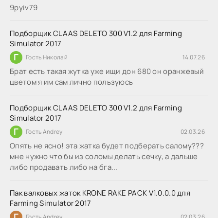
9руіv79
Подборщик CLAAS DELETO 300 V1.2 для Farming
Simulator 2017
Г
Гость Николай
14.07.26
Брат есть такая жутка уже ищи дон 680 он оранжевый
цветом я им сам лично пользуюсь
Подборщик CLAAS DELETO 300 V1.2 для Farming
Simulator 2017
Г
Гость Andrey
02.03.26
Опять не ясно! эта жатка будет подберать салому???
мне нужно что бы из соломы делать сечку, а дальше
либо продавать либо на бга...
Пак валковых жаток KRONE RAKE PACK V1.0.0.0 для
Farming Simulator 2017
Г
Гость Andrey
02.03.26