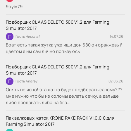
9руіv79
Подборщик CLAAS DELETO 300 V1.2 для Farming
Simulator 2017
Г
Гость Николай
14.07.26
Брат есть такая жутка уже ищи дон 680 он оранжевый
цветом я им сам лично пользуюсь
Подборщик CLAAS DELETO 300 V1.2 для Farming
Simulator 2017
Г
Гость Andrey
02.03.26
Опять не ясно! эта жатка будет подберать салому???
мне нужно что бы из соломы делать сечку, а дальше
либо продавать либо на бга...
Пак валковых жаток KRONE RAKE PACK V1.0.0.0 для
Farming Simulator 2017