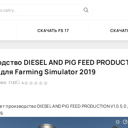
СКАЧАТЬ FS 17
СКАЧАТЬ
дство DIESEL AND PIG FEED PRODUC
0 для Farming Simulator 2019
16
2
3
7 137
4
5
4
т производство DIESEL AND PIG FEED PRODUCTION V1.0.5.0 
9.