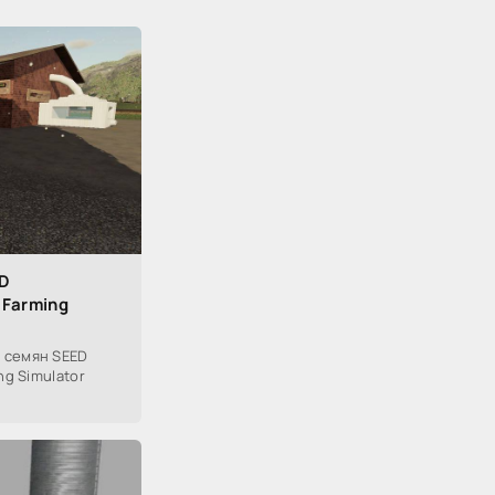
ED
 Farming
 семян SEED
ng Simulator