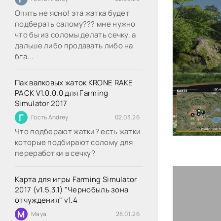
Опять не ясно! эта жатка будет
подберать салому??? мне нужно
что бы из соломы делать сечку, а
дальше либо продавать либо на
бга...
Пак валковых жаток KRONE RAKE
PACK V1.0.0.0 для Farming
Simulator 2017
Г
Гость Andrey
02.03.26
Что подберают жатки? есть жатки
которые подбирают солому для
переработки в сечку?
Карта для игры Farming Simulator
2017 (v1.5.3.1) "Чернобыль зона
отчуждения" v1.4
M
Maya
28.01.26