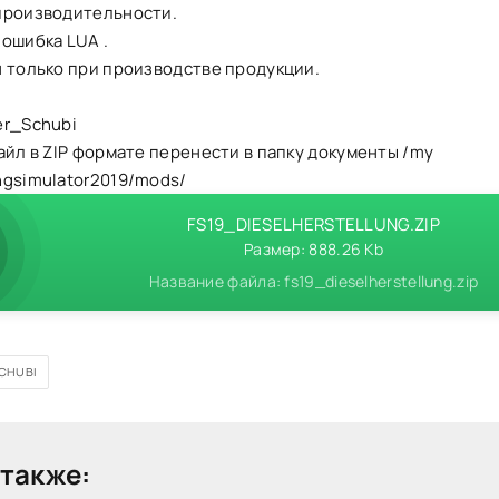
производительности.
ошибка LUA .
н только при производстве продукции.
er_Schubi
айл в ZIP формате перенести в папку документы /my
ngsimulator2019/mods/
FS19_DIESELHERSTELLUNG.ZIP
Размер: 888.26 Kb
Название файла: fs19_dieselherstellung.zip
CHUBI
также: