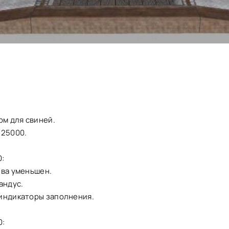
рм для свиней.
225000.
0:
ива уменьшен.
андус.
индикаторы заполнения.
0: