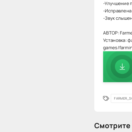
-Улучшение 
-Исправлена 
-Звук слыше
АВТОР: Farm
Установка: ф
games/farmi
FARMER_S
Смотрите 