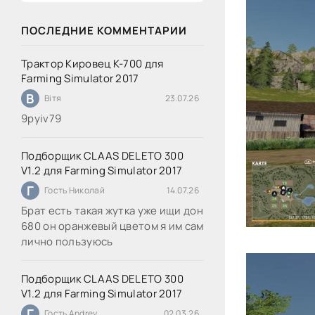
ПОСЛЕДНИЕ КОММЕНТАРИИ
Трактор Кировец К-700 для
Farming Simulator 2017
В
Вітя
23.07.26
9руіv79
Подборщик CLAAS DELETO 300
V1.2 для Farming Simulator 2017
Г
Гость Николай
14.07.26
Брат есть такая жутка уже ищи дон
680 он оранжевый цветом я им сам
лично пользуюсь
Подборщик CLAAS DELETO 300
V1.2 для Farming Simulator 2017
Г
Гость Andrey
02.03.26