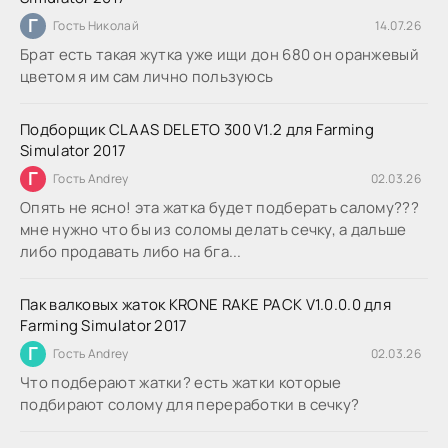
Г
Гость Николай
14.07.26
Брат есть такая жутка уже ищи дон 680 он оранжевый
цветом я им сам лично пользуюсь
Подборщик CLAAS DELETO 300 V1.2 для Farming
Simulator 2017
Г
Гость Andrey
02.03.26
Опять не ясно! эта жатка будет подберать салому???
мне нужно что бы из соломы делать сечку, а дальше
либо продавать либо на бга...
Пак валковых жаток KRONE RAKE PACK V1.0.0.0 для
Farming Simulator 2017
Г
Гость Andrey
02.03.26
Что подберают жатки? есть жатки которые
подбирают солому для переработки в сечку?