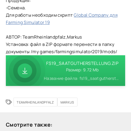
Продукция:
-Семена.
Для работы необходим скрипт
Global Company для
Farming Simulator 19
АВТОР: TeamRheinlandpfalz,Markus
Установка: файл в ZIP формате перенести в папку
документы /my games/farmingsimulator2019/mods/
FS19_SAATGUTHERSTELLUNG.ZIP
Размер: 9.72 Mb
Название файла: fs19_saatgutherstellung.zip
TEAMRHEINLANDPFALZ
MARKUS
Смотрите также: