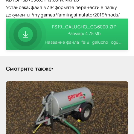
Установка: файл в ZIP формате перенести в папку
документы /my games/farmingsimulator2019/mods/
FS19_GALUCHO_CG6000.ZIP
Размер: 4.75 Mb
Название файла: fs19_galucho_cg6000.zip
Смотрите также: