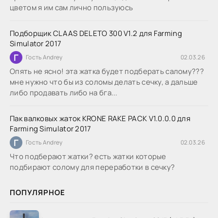
цветом я им сам лично пользуюсь
Подборщик CLAAS DELETO 300 V1.2 для Farming
Simulator 2017
Г
Гость Andrey
02.03.26
Опять не ясно! эта жатка будет подберать салому???
мне нужно что бы из соломы делать сечку, а дальше
либо продавать либо на бга...
Пак валковых жаток KRONE RAKE PACK V1.0.0.0 для
Farming Simulator 2017
Г
Гость Andrey
02.03.26
Что подберают жатки? есть жатки которые
подбирают солому для переработки в сечку?
ПОПУЛЯРНОЕ