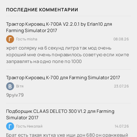
ПОСЛЕДНИЕ КОММЕНТАРИИ
Трактор Кировец К-700А V2.2.0.1 by Erlan10 для
Farming Simulator 2017
Г
Гость misha
08.08.26
жрет солярку на 6 секунд литра так мод очень
хороший мне очень понравилось советую если хоите
заправлять на одно поле по 1000
Трактор Кировец К-700 для Farming Simulator 2017
В
Вітя
23.07.26
9руіv79
Подборщик CLAAS DELETO 300 V1.2 для Farming
Simulator 2017
Г
Гость Николай
14.07.26
Брат есть такая жутка уже ищи дон 680 он оранжевый