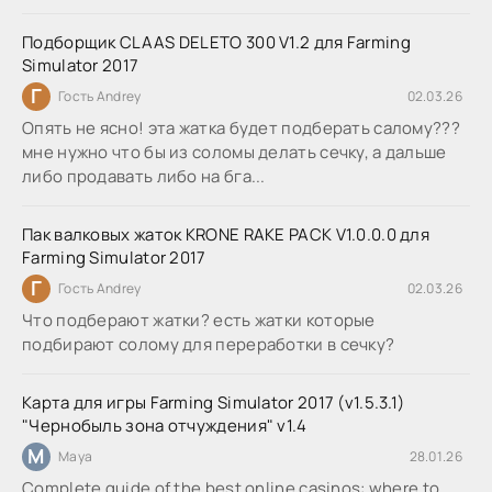
Подборщик CLAAS DELETO 300 V1.2 для Farming
Simulator 2017
Г
Гость Andrey
02.03.26
Опять не ясно! эта жатка будет подберать салому???
мне нужно что бы из соломы делать сечку, а дальше
либо продавать либо на бга...
Пак валковых жаток KRONE RAKE PACK V1.0.0.0 для
Farming Simulator 2017
Г
Гость Andrey
02.03.26
Что подберают жатки? есть жатки которые
подбирают солому для переработки в сечку?
Карта для игры Farming Simulator 2017 (v1.5.3.1)
"Чернобыль зона отчуждения" v1.4
M
Maya
28.01.26
Complete guide of the best online casinos: where to