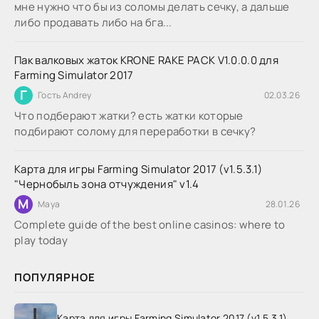
мне нужно что бы из соломы делать сечку, а дальше
либо продавать либо на бга...
Пак валковых жаток KRONE RAKE PACK V1.0.0.0 для
Farming Simulator 2017
Г
Гость Andrey
02.03.26
Что подберают жатки? есть жатки которые
подбирают солому для переработки в сечку?
Карта для игры Farming Simulator 2017 (v1.5.3.1)
"Чернобыль зона отчуждения" v1.4
M
Maya
28.01.26
Complete guide of the best online casinos: where to
play today
ПОПУЛЯРНОЕ
Карта для игры Farming Simulator 2017 (v1.5.3.1)